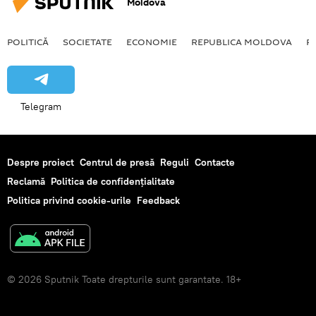
Moldova
POLITICĂ
SOCIETATE
ECONOMIE
REPUBLICA MOLDOVA
R
Telegram
Despre proiect
Centrul de presă
Reguli
Contacte
Reclamă
Politica de confidențialitate
Politica privind cookie-urile
Feedback
© 2026 Sputnik Toate drepturile sunt garantate. 18+