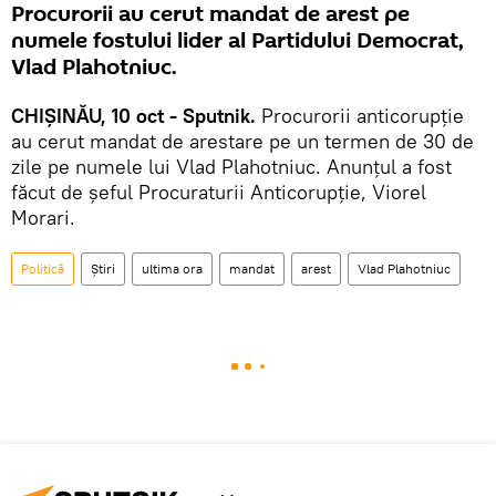
Procurorii au cerut mandat de arest pe
numele fostului lider al Partidului Democrat,
Vlad Plahotniuc.
CHIȘINĂU, 10 oct - Sputnik.
Procurorii anticorupție
au cerut mandat de arestare pe un termen de 30 de
zile pe numele lui Vlad Plahotniuc. Anunțul a fost
făcut de șeful Procuraturii Anticorupție, Viorel
Morari.
Politică
Știri
ultima ora
mandat
arest
Vlad Plahotniuc