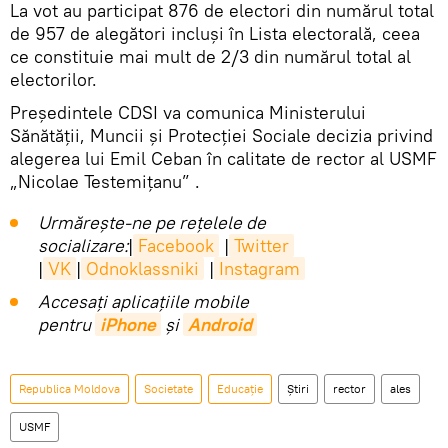
La vot au participat 876 de electori din numărul total
de 957 de alegători incluşi în Lista electorală, ceea
ce constituie mai mult de 2/3 din numărul total al
electorilor.
Preşedintele CDSI va comunica Ministerului
Sănătăţii, Muncii şi Protecţiei Sociale decizia privind
alegerea lui Emil Ceban în calitate de rector al USMF
„Nicolae Testemiţanu” .
Urmărește-ne pe rețelele de
socializare:
|
Facebook
|
Twitter
|
VK
|
Odnoklassniki
|
Instagram
Accesaţi aplicaţiile mobile
pentru
iPhone
și
Android
Republica Moldova
Societate
Educație
Știri
rector
ales
USMF