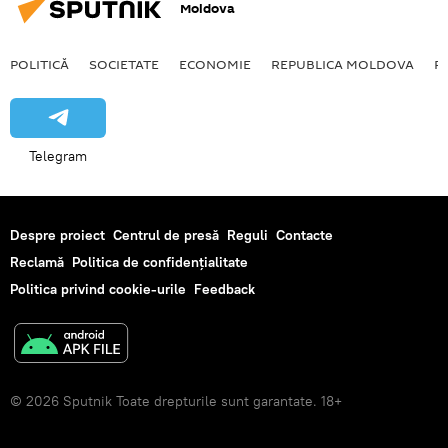
Moldova
POLITICĂ
SOCIETATE
ECONOMIE
REPUBLICA MOLDOVA
R
Telegram
Despre proiect
Centrul de presă
Reguli
Contacte
Reclamă
Politica de confidențialitate
Politica privind cookie-urile
Feedback
© 2026 Sputnik Toate drepturile sunt garantate. 18+