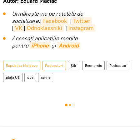
Autor: Eduard Maciac
Urmărește-ne pe rețelele de
socializare:
|
Facebook
|
Twitter
|
VK
|
Odnoklassniki
|
Instagram
Accesaţi aplicaţiile mobile
pentru
iPhone
și
Android
Republica Moldova
Podcasturi
Știri
Economie
Podcasturi
piața UE
oua
carne