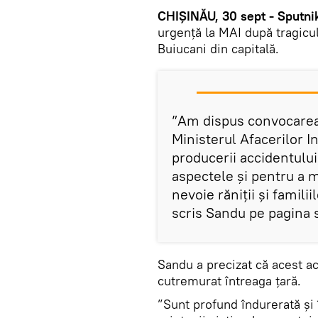
CHIȘINĂU, 30 sept - Sputni
urgență la MAI după tragicul
Buiucani din capitală.
”Am dispus convocarea 
Ministerul Afacerilor I
producerii accidentului
aspectele și pentru a 
nevoie răniții și famili
scris Sandu pe pagina 
Sandu a precizat că acest acc
cutremurat întreaga țară.
”Sunt profund îndurerată și 