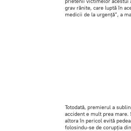
prietenii victimelor acestu
grav rănite, care luptă în ac
medicii de la urgență”, a ma
Totodată, premierul a sublin
accident e mult prea mare. Ș
altora în pericol evită pede
folosindu-se de corupția din