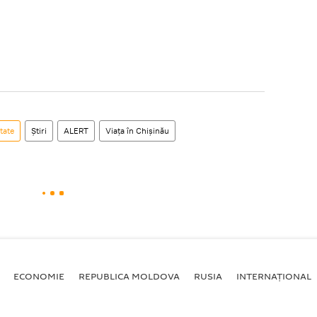
tate
Știri
ALERT
Viața în Chișinău
ECONOMIE
REPUBLICA MOLDOVA
RUSIA
INTERNAȚIONAL