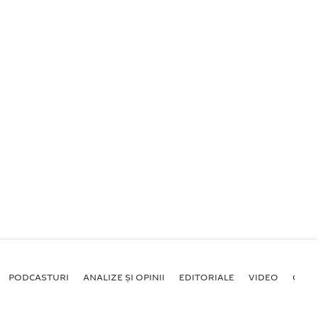
PODCASTURI
ANALIZE ȘI OPINII
EDITORIALE
VIDEO
GALE