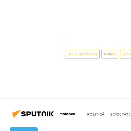
Republica Moldova
Politică
Socie
Moldova
POLITICĂ
SOCIETATE