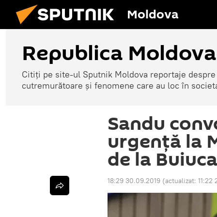
Moldova
Republica Moldova
Citiți pe site-ul Sputnik Moldova reportaje despre o
cutremurătoare și fenomene care au loc în societ
Sandu conv
urgență la 
de la Buiuca
18:29 30.09.2019
(actualizat:
11:22 