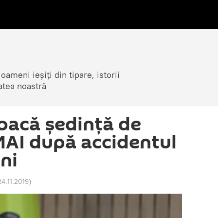
ameni ieșiți din tipare, istorii
atea noastră
oacă ședință de
MAI după accidentul
ni
24.11.2019
)