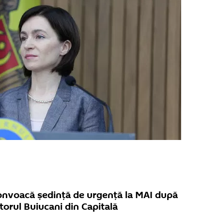
onvoacă ședință de urgență la MAI după
torul Buiucani din Capitală