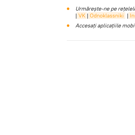
Urmărește-ne pe rețelele
|
VK
|
Odnoklassniki
|
I
Accesaţi aplicaţiile mob