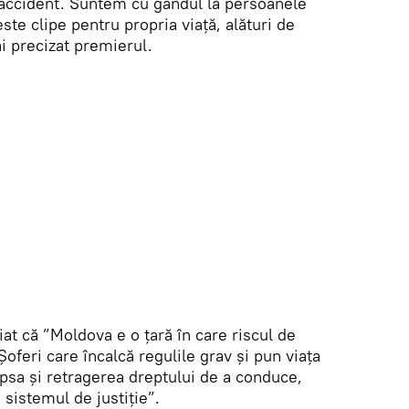
i accident. Suntem cu gândul la persoanele
este clipe pentru propria viață, alături de
i precizat premierul.
iat că ”Moldova e o țară în care riscul de
oferi care încalcă regulile grav și pun viața
apsa și retragerea dreptului de a conduce,
 sistemul de justiție”.