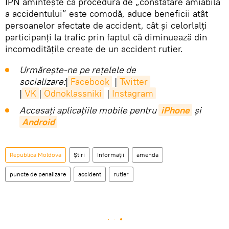
IPN amintește că procedura de „constatare amiabilă
a accidentului” este comodă, aduce beneficii atât
persoanelor afectate de accident, cât și celorlalți
participanți la trafic prin faptul că diminuează din
incomoditățile create de un accident rutier.
Urmărește-ne pe rețelele de
socializare:
|
Facebook
|
Twitter
|
VK
|
Odnoklassniki
|
Instagram
Accesaţi aplicaţiile mobile pentru
iPhone
și
Android
Republica Moldova
Știri
Informații
amenda
puncte de penalizare
accident
rutier