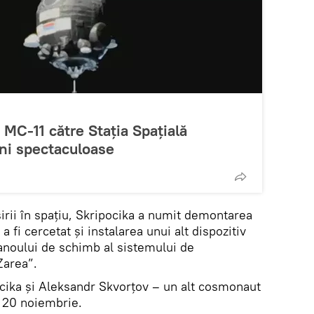
 MC-11 către Stația Spațială
ini spectaculoase
eșirii în spațiu, Skripocika a numit demontarea
 fi cercetat și instalarea unui alt dispozitiv
anoului de schimb al sistemului de
Zarea”.
pocika și Aleksandr Skvorțov – un alt cosmonaut
 20 noiembrie.