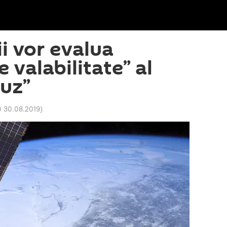
 vor evalua
 valabilitate” al
iuz”
0 30.08.2019
)