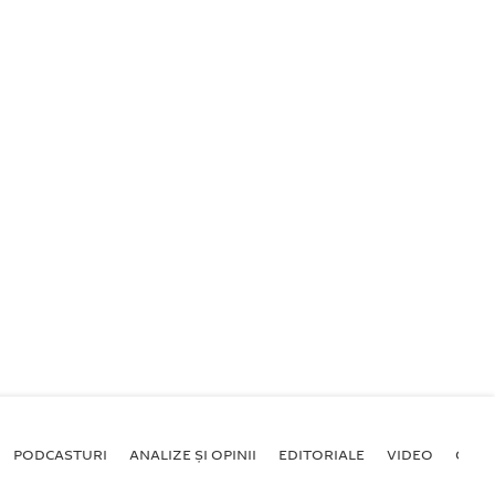
PODCASTURI
ANALIZE ȘI OPINII
EDITORIALE
VIDEO
GALE