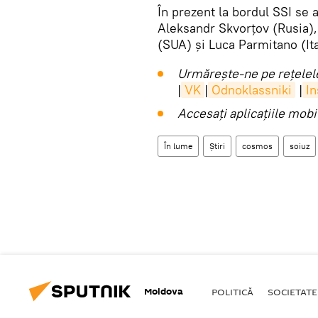
În prezent la bordul SSI se 
Aleksandr Skvorțov (Rusia)
(SUA) și Luca Parmitano (Ita
Urmărește-ne pe rețelele
|
VK
|
Odnoklassniki
|
I
Accesaţi aplicaţiile mob
În lume
Știri
cosmos
soiuz
Moldova
POLITICĂ
SOCIETATE