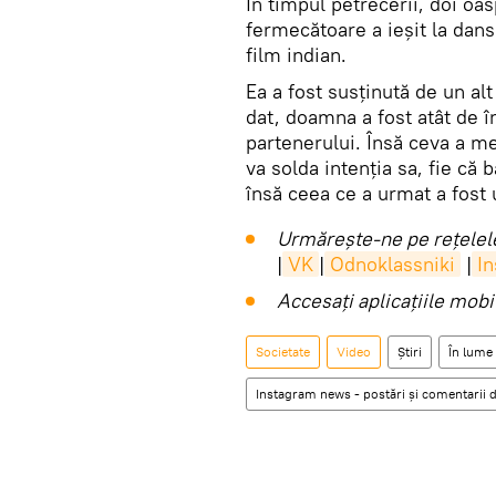
În timpul petrecerii, doi oa
fermecătoare a ieșit la dan
film indian.
Ea a fost susținută de un a
dat, doamna a fost atât de î
partenerului. Însă ceva a me
va solda intenția sa, fie că 
însă ceea ce a urmat a fost 
Urmărește-ne pe rețelele
|
VK
|
Odnoklassniki
|
I
Accesaţi aplicaţiile mob
Societate
Video
Știri
În lume
Instagram news - postări și comentarii d