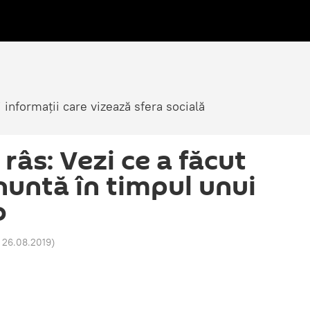
i informații care vizează sfera socială
 râs: Vezi ce a făcut
nuntă în timpul unui
o
 26.08.2019
)