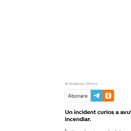
©
Facebook / Bmbul
Abonare
Un incident curios a avut
incendiar.