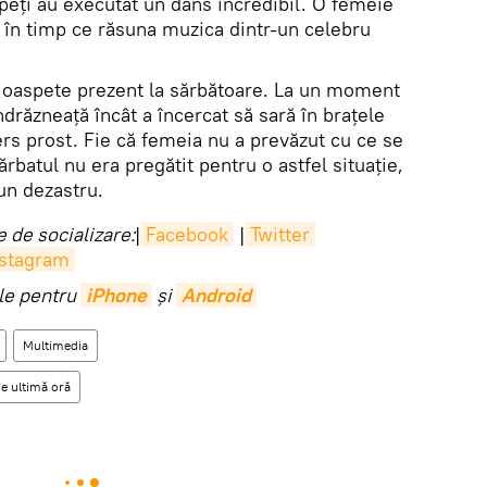
speți au executat un dans incredibil. O femeie
s în timp ce răsuna muzica dintr-un celebru
lt oaspete prezent la sărbătoare. La un moment
ndrăzneață încât a încercat să sară în brațele
rs prost. Fie că femeia nu a prevăzut cu ce se
bărbatul nu era pregătit pentru o astfel situație,
un dezastru.
 de socializare:
|
Facebook
|
Twitter
nstagram
ile pentru
iPhone
și
Android
Multimedia
e ultimă oră