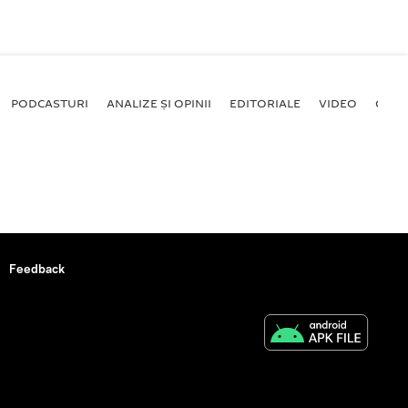
PODCASTURI
ANALIZE ȘI OPINII
EDITORIALE
VIDEO
GALE
Feedback