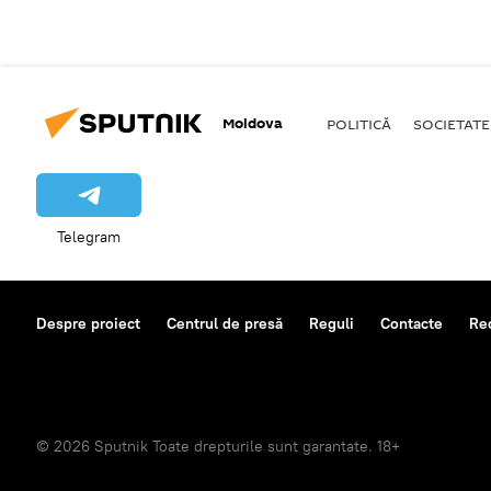
Moldova
POLITICĂ
SOCIETATE
Telegram
Despre proiect
Centrul de presă
Reguli
Contacte
Re
© 2026 Sputnik Toate drepturile sunt garantate. 18+