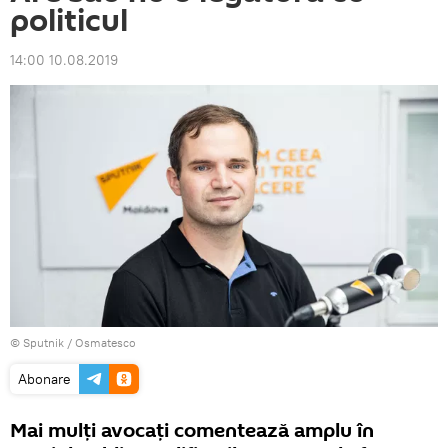
politicul
14:00 10.08.2019
© Sputnik / Osmatesco
Abonare
Mai mulți avocați comentează amplu în