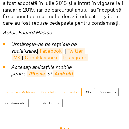
a fost adoptată în iulie 2018 și a intrat în vigoare la 1
ianuarie 2019, iar pe parcursul anului au început să
fie pronunțate mai multe decizii judecătorești prin
care au fost reduse pedepsele pentru condamnați.
Autor: Eduard Maciac
Urmărește-ne pe rețelele de
socializare:
|
Facebook
|
Twitter
|
VK
|
Odnoklassniki
|
Instagram
Accesaţi aplicaţiile mobile
pentru
iPhone
și
Android
Republica Moldova
Societate
Podcasturi
Știri
Podcasturi
condamnați
condiţii de detenţie