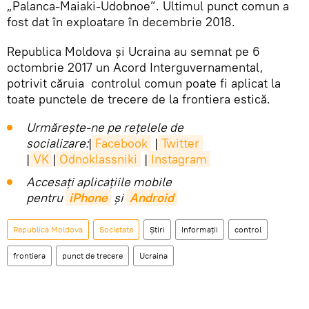
„Palanca-Maiaki-Udobnoe”. Ultimul punct comun a
fost dat în exploatare în decembrie 2018.
Republica Moldova și Ucraina au semnat pe 6
octombrie 2017 un Acord Interguvernamental,
potrivit căruia controlul comun poate fi aplicat la
toate punctele de trecere de la frontiera estică.
Urmărește-ne pe rețelele de
socializare:
|
Facebook
|
Twitter
|
VK
|
Odnoklassniki
|
Instagram
Accesaţi aplicaţiile mobile
pentru
iPhone
și
Android
Republica Moldova
Societate
Știri
Informații
control
frontiera
punct de trecere
Ucraina