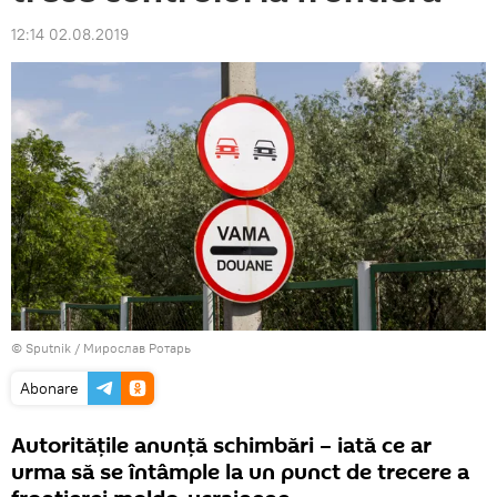
12:14 02.08.2019
© Sputnik / Мирослав Ротарь
Abonare
Autoritățile anunță schimbări – iată ce ar
urma să se întâmple la un punct de trecere a