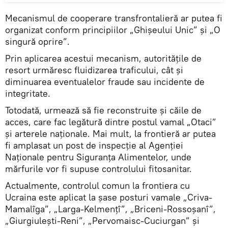
Mecanismul de cooperare transfrontalieră ar putea fi
organizat conform principiilor „Ghișeului Unic” și „O
singură oprire”.
Prin aplicarea acestui mecanism, autoritățile de
resort urmăresc fluidizarea traficului, cât și
diminuarea eventualelor fraude sau incidente de
integritate.
Totodată, urmează să fie reconstruite și căile de
acces, care fac legătură dintre postul vamal „Otaci”
și arterele naționale. Mai mult, la frontieră ar putea
fi amplasat un post de inspecție al Agenției
Naționale pentru Siguranța Alimentelor, unde
mărfurile vor fi supuse controlului fitosanitar.
Actualmente, controlul comun la frontiera cu
Ucraina este aplicat la șase posturi vamale „Criva-
Mamalîga”, „Larga-Kelmențî”, „Briceni-Rossoșanî”,
„Giurgiulești-Reni”, „Pervomaisc-Cuciurgan” și