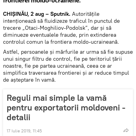
frontierei moldo-ucrainene.
CHIȘINĂU, 2 aug – Sputnik.
Autoritățile
intenționează să fluidizeze traficul în punctul de
trecere „Otaci-Moghiliov-Podolsk”, dar și să
diminueze eventualele fraude, prin extinderea
controlul comun la frontiera moldo-ucraineană.
Astfel, persoanele și mărfurile ar urma să fie supuse
unui singur filtru de control, fie pe teritoriul țării
noastre, fie pe partea ucraineană, ceea ce ar
simplifica traversarea frontierei și ar reduce timpul
de așteptare în vamă.
Reguli mai simple la vamă
pentru exportatorii moldoveni -
detalii
17 Iulie 2019, 11:45