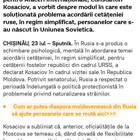
Kosaciov, a vorbit despre modul în care este
soluționată problema acordării cetățeniei
ruse, în regim simplificat, persoanelor care s-
au născut în Uniunea Sovietică.
CHIȘINĂU, 23 iul – Sputnik.
În Rusia s-a produs o
schimbare psihologică, mentală în abordarea temei
acordării cetățeniei, în regim simplificat, pentru
cetățenii fostelor republici din cadrul URSS, a
declarat Kosaciov în cadrul vizitei sale în Republica
Moldova. Potrivit senatorului, Rusia a respectat o
perioadă îndelungată o politică protecționistă în
problemele privind naturalizarea străinilor.
Cum ar putea diaspora moldovenească din Rusia 
să ajute persoanele care se mută aici>>>
Kosaciov a subliniat că, anterior, oficialitățile de la
Moscova se temeau că, dând dovadă de flexibilitate