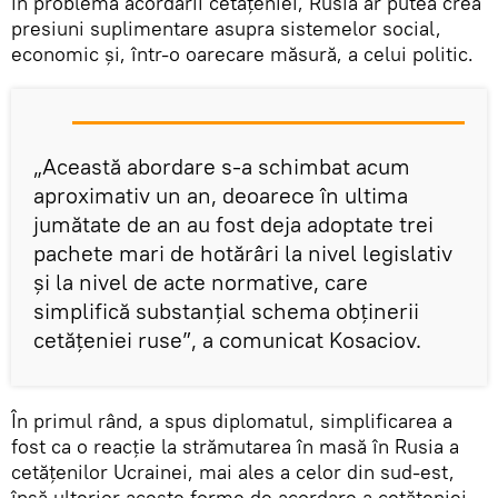
în problema acordării cetățeniei, Rusia ar putea crea
presiuni suplimentare asupra sistemelor social,
economic și, într-o oarecare măsură, a celui politic.
„Această abordare s-a schimbat acum
aproximativ un an, deoarece în ultima
jumătate de an au fost deja adoptate trei
pachete mari de hotărâri la nivel legislativ
și la nivel de acte normative, care
simplifică substanțial schema obținerii
cetățeniei ruse”, a comunicat Kosaciov.
În primul rând, a spus diplomatul, simplificarea a
fost ca o reacție la strămutarea în masă în Rusia a
cetățenilor Ucrainei, mai ales a celor din sud-est,
însă ulterior aceste forme de acordare a cetățeniei