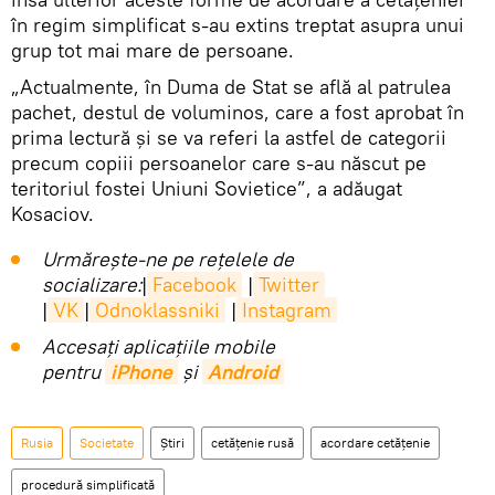
în regim simplificat s-au extins treptat asupra unui
grup tot mai mare de persoane.
„Actualmente, în Duma de Stat se află al patrulea
pachet, destul de voluminos, care a fost aprobat în
prima lectură și se va referi la astfel de categorii
precum copiii persoanelor care s-au născut pe
teritoriul fostei Uniuni Sovietice”, a adăugat
Kosaciov.
Urmărește-ne pe rețelele de
socializare:
|
Facebook
|
Twitter
|
VK
|
Odnoklassniki
|
Instagram
Accesaţi aplicaţiile mobile
pentru
iPhone
și
Android
Rusia
Societate
Știri
cetățenie rusă
acordare cetățenie
procedură simplificată