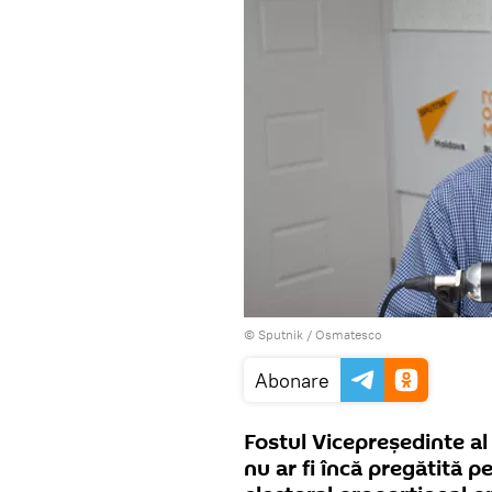
© Sputnik / Osmatesco
Abonare
Fostul Vicepreședinte a
nu ar fi încă pregătită 