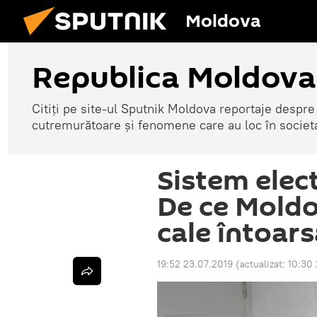
Moldova
Republica Moldova
Citiți pe site-ul Sputnik Moldova reportaje despre o
cutremurătoare și fenomene care au loc în societ
Sistem elec
De ce Moldo
cale întoar
19:52 23.07.2019
(actualizat:
10:30 