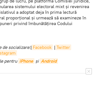
grup de lucru, pe platforma Comisiei juridice,
nularea sistemului electoral mixt și revenirea
gislativul a adoptat deja în prima lectură
ral proporțional și urmează să examineze în
opuneri privind îmbunătățirea Codului
 de socializare:
|
Facebook
|
Twitter
nstagram
ile pentru
iPhone
și
Android