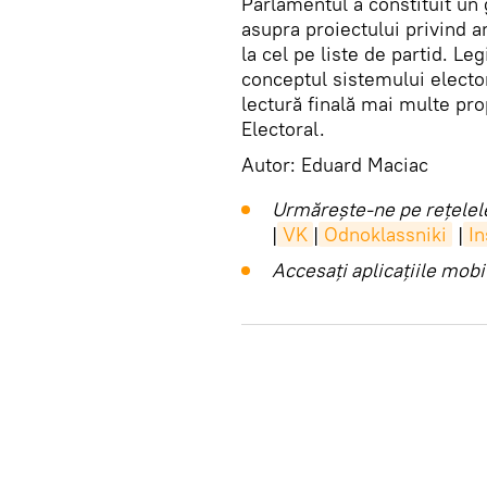
Parlamentul a constituit un 
asupra proiectului privind a
la cel pe liste de partid. Le
conceptul sistemului electo
lectură finală mai multe pr
Electoral.
Autor: Eduard Maciac
Urmărește-ne pe rețelele
|
VK
|
Odnoklassniki
|
I
Accesaţi aplicaţiile mob