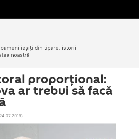
ameni ieșiți din tipare, istorii
atea noastră
toral proporțional:
va ar trebui să facă
să
24.07.2019
)