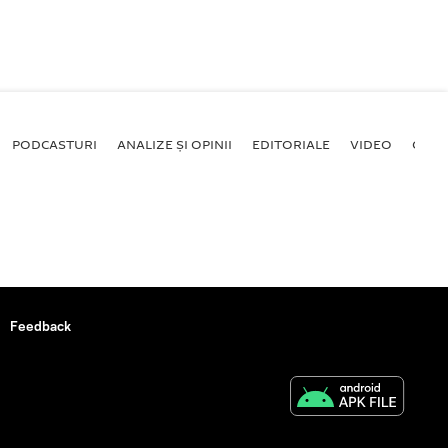
PODCASTURI
ANALIZE ȘI OPINII
EDITORIALE
VIDEO
GALE
Feedback