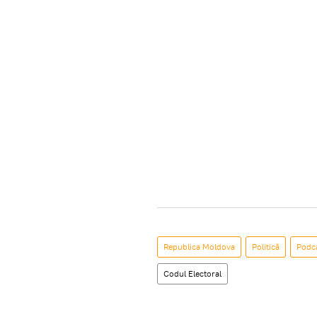
Republica Moldova
Politică
Podca
Codul Electoral