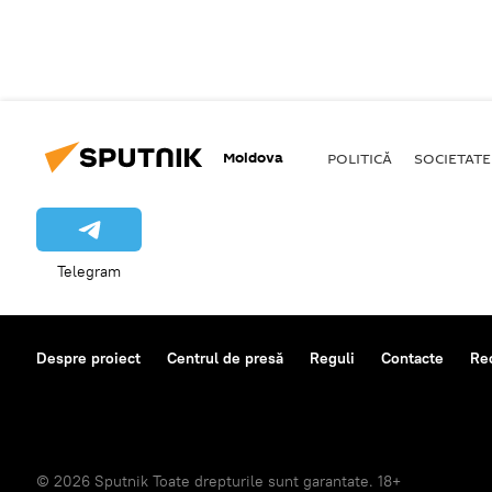
Moldova
POLITICĂ
SOCIETATE
Telegram
Despre proiect
Centrul de presă
Reguli
Contacte
Re
© 2026 Sputnik Toate drepturile sunt garantate. 18+