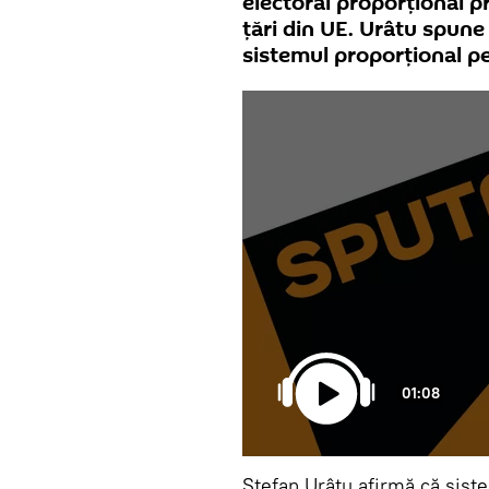
electoral proporțional pr
țări din UE. Urâtu spu
sistemul proporțional pe 
01:08
Ștefan Urâtu afirmă că sist