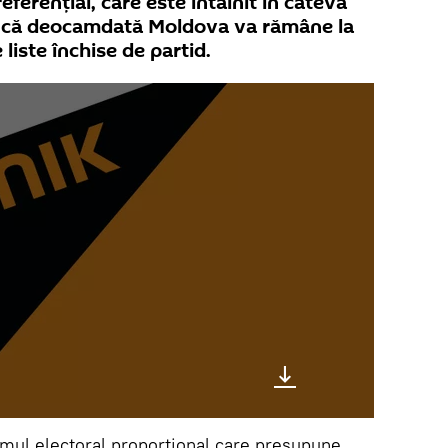
eferențial, care este întâlnit în câteva
ne că deocamdată Moldova va rămâne la
liste închise de partid.
emul electoral proporțional care presupune