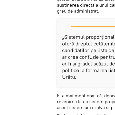
susținerea directă a unui can
greu de administrat.
„Sistemul proporțional
oferă dreptul cetățenilo
candidaților pe lista de
ar crea confuzie pentru
ar fi și gradul scăzut d
politice la formarea lis
Urâtu.
El a mai menționat că, deoc
revenirea la un sistem propo
acest sistem ar rezolva și pr