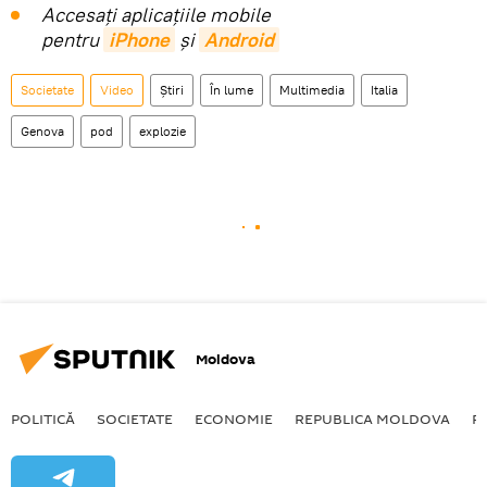
Accesaţi aplicaţiile mobile
pentru
iPhone
și
Android
Societate
Video
Știri
În lume
Multimedia
Italia
Genova
pod
explozie
Moldova
POLITICĂ
SOCIETATE
ECONOMIE
REPUBLICA MOLDOVA
R