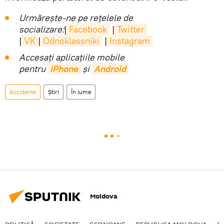
Urmărește-ne pe rețelele de
socializare:
|
Facebook
|
Twitter
|
VK
|
Odnoklassniki
|
Instagram
Accesaţi aplicaţiile mobile
pentru
iPhone
și
Android
Accidente
Știri
În lume
Moldova
POLITICĂ
SOCIETATE
ECONOMIE
REPUBLICA MOLDOVA
R