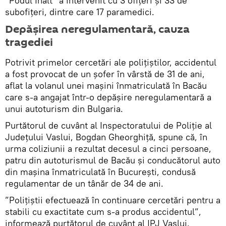
”Podul Înalt” a intervenit cu 3 ofițeri și 33 de
subofițeri, dintre care 17 paramedici.
Depășirea neregulamentară, cauza
tragediei
Potrivit primelor cercetări ale polițiștilor, accidentul
a fost provocat de un șofer în vârstă de 31 de ani,
aflat la volanul unei mașini înmatriculată în Bacău
care s-a angajat într-o depășire neregulamentară a
unui autoturism din Bulgaria.
Purtătorul de cuvânt al Inspectoratului de Poliție al
Județului Vaslui, Bogdan Gheorghiță, spune că, în
urma coliziunii a rezultat decesul a cinci persoane,
patru din autoturismul de Bacău și conducătorul auto
din mașina înmatriculată în București, condusă
regulamentar de un tânăr de 34 de ani.
”Polițiștii efectuează în continuare cercetări pentru a
stabili cu exactitate cum s-a produs accidentul”,
informează purtătorul de cuvânt al IPJ Vaslui.