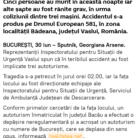
Cinci persoane au murit în această noapte iar
alte șapte au fost rănite grav, în urma
coliziunii dintre trei mașini. Accidentul s-a
produs pe Drumul European 581, în zona
localității Bădeana, județul Vaslui, România.
BUCUREȘTI, 30 iun – Sputnik, Georgiana Arsene.
Reprezentanții Inspectoratului pentru Situații de
Urgență Vaslui spun că în teribilul accident au fost
implicate trei autoturisme.
Tragedia s-a petrecut în jurul orei 02.00, iar la fața
locului au fost direcționate echipaje ale
Inspectoratului pentru Situații de Urgență, Serviciul
de Ambulanță Județean de Descarcerare.
Conform primelor cercetări de la fața locului, un
autoturism înmatriculat în județul Bacău a efectuat o
depășire neregulamentară și a acroșat un autoturism
cu numere de București, care se deplasa din sens
opus, informează
realitatea.net
.