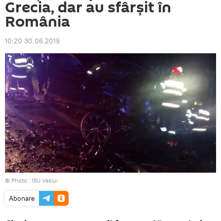
Grecia, dar au sfârşit în
România
10:20 30.06.2019
© Photo :
ISU Vaslui
Abonare