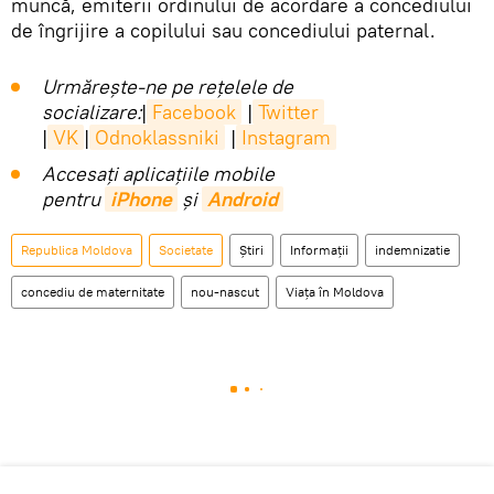
muncă, emiterii ordinului de acordare a concediului
de îngrijire a copilului sau concediului paternal.
Urmărește-ne pe rețelele de
socializare:
|
Facebook
|
Twitter
|
VK
|
Odnoklassniki
|
Instagram
Accesaţi aplicaţiile mobile
pentru
iPhone
și
Android
Republica Moldova
Societate
Știri
Informații
indemnizatie
concediu de maternitate
nou-nascut
Viața în Moldova