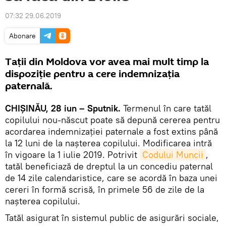
07:32 29.06.2019
Abonare
Taţii din Moldova vor avea mai mult timp la
dispoziţie pentru a cere indemnizaţia
paternală.
CHIȘINĂU, 28 iun – Sputnik.
Termenul în care tatăl
copilului nou-născut poate să depună cererea pentru
acordarea indemnizaţiei paternale a fost extins până
la 12 luni de la naşterea copilului. Modificarea intră
în vigoare la 1 iulie 2019. Potrivit
Codului Muncii
,
tatăl beneficiază de dreptul la un concediu paternal
de 14 zile calendaristice, care se acordă în baza unei
cereri în formă scrisă, în primele 56 de zile de la
naşterea copilului.
Tatăl asigurat în sistemul public de asigurări sociale,