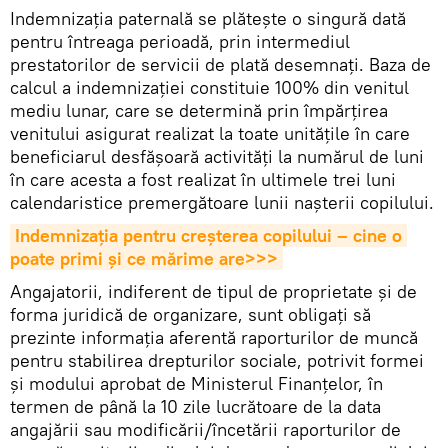
Indemnizaţia paternală se plăteşte o singură dată
pentru întreaga perioadă, prin intermediul
prestatorilor de servicii de plată desemnaţi. Baza de
calcul a indemnizaţiei constituie 100% din venitul
mediu lunar, care se determină prin împărţirea
venitului asigurat realizat la toate unităţile în care
beneficiarul desfăşoară activităţi la numărul de luni
în care acesta a fost realizat în ultimele trei luni
calendaristice premergătoare lunii naşterii copilului.
Indemnizația pentru creșterea copilului – cine o 
poate primi și ce mărime are>>>
Angajatorii, indiferent de tipul de proprietate şi de
forma juridică de organizare, sunt obligaţi să
prezinte informaţia aferentă raporturilor de muncă
pentru stabilirea drepturilor sociale, potrivit formei
şi modului aprobat de Ministerul Finanţelor, în
termen de până la 10 zile lucrătoare de la data
angajării sau modificării/încetării raporturilor de