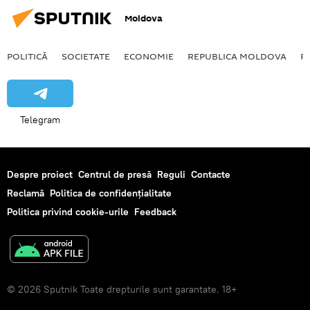
Moldova
POLITICĂ
SOCIETATE
ECONOMIE
REPUBLICA MOLDOVA
R
Telegram
Despre proiect
Centrul de presă
Reguli
Contacte
Reclamă
Politica de confidențialitate
Politica privind cookie-urile
Feedback
© 2026 Sputnik Toate drepturile sunt garantate. 18+