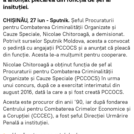
a anunțat plecarea din funcția de șef al
insituției.
CHIȘINĂU, 27 iun - Sputnik.
Șeful Procuraturii
pentru Combaterea Criminalităţii Organizate şi
Cauze Speciale, Nicolae Chitoroagă, a demisionat.
Potrivit surselor Sputnik Moldova, acesta a convocat
o ședință cu angajații PCCOCS și a anunțat că pleacă
din funcție. Acesta le-a mulțumit pentru cooperare.
Nicolae Chitoroagă a obţinut funcţia de şef al
Procuraturii pentru Combaterea Criminalităţii
Organizate şi Cauze Speciale (PCCOCS) în urma
unui concurs, după ce a exercitat interimatul din
august 2016, dată la care a şi fost creată PCCOCS.
Acesta este procuror din anii ’90, iar după fondarea
Centrului pentru Combaterea Crimelor Economice şi
a Corupţiei (CCCEC), a fost şeful Direcţiei Urmărire
Penală a instituţiei.