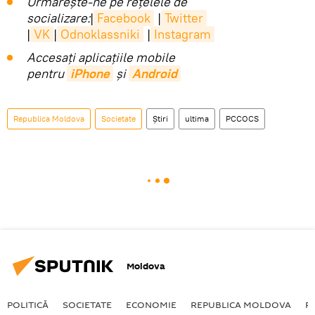
Urmărește-ne pe rețelele de
socializare:
|
Facebook
|
Twitter
|
VK
|
Odnoklassniki
|
Instagram
Accesaţi aplicaţiile mobile
pentru
iPhone
și
Android
Republica Moldova
Societate
Știri
ultima
PCCOCS
Moldova
POLITICĂ
SOCIETATE
ECONOMIE
REPUBLICA MOLDOVA
R