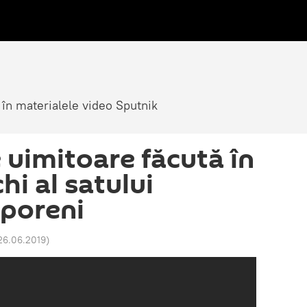
 în materialele video Sputnik
 uimitoare făcută în
hi al satului
sporeni
 26.06.2019
)