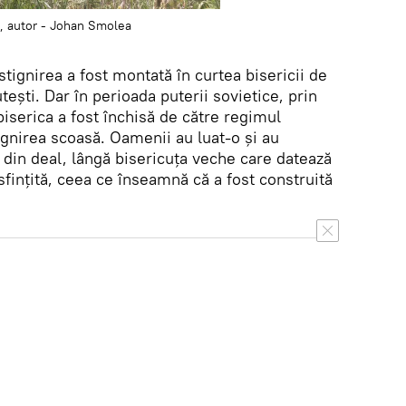
9, autor - Johan Smolea
stignirea a fost montată în curtea bisericii de
utești. Dar în perioada puterii sovietice, prin
 biserica a fost închisă de către regimul
ignirea scoasă. Oamenii au luat-o și au
l din deal, lângă bisericuța veche care datează
 sfințită, ceea ce înseamnă că a fost construită