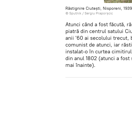
Răstignire Ciutești, Nisporeni, 193
© Sputnik / Sergiu Praporșcic
Atunci când a fost făcută, ră
piatră din centrul satului Ci
anii '60 ai secolului trecut,
comunist de atunci, iar răst
instalat-o în curtea cimitiru
din anul 1802 (atunci a fost
mai înainte).