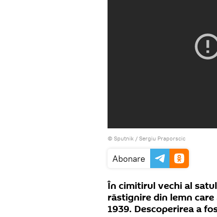
© Sputnik / Sergiu Praporscic
Abonare
În cimitirul vechi al satu
răstignire din lemn care
1939. Descoperirea a fos