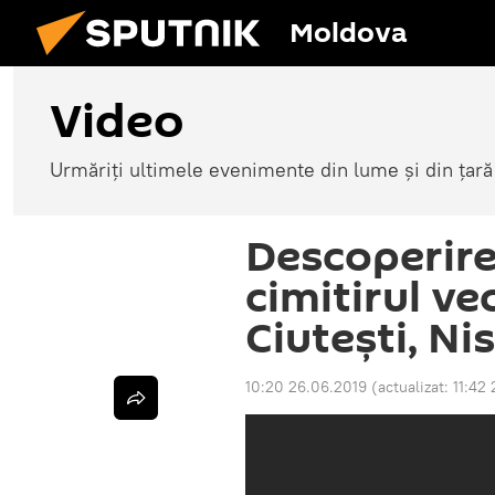
Moldova
Video
Urmăriți ultimele evenimente din lume și din țară
Descoperire
cimitirul vec
Ciutești, Ni
10:20 26.06.2019
(actualizat:
11:42