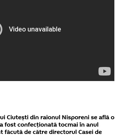
lui Ciutești din raionul Nisporeni se află o
 a fost confecționată tocmai în anul
t făcută de către directorul Casei de