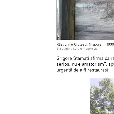
Răstignire Ciutești, Nisporeni, 193
© Sputnik / Sergiu Praporșcic
Grigore Stamati afirmă că răs
serios, nu e amatorism", sp
urgentă de a fi restaurată.