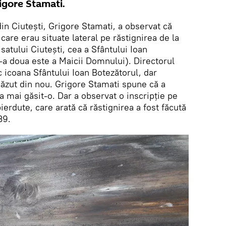
rigore Stamati.
din Ciutești, Grigore Stamati, a observat că
care erau situate lateral pe răstignirea de la
 satului Ciutești, cea a Sfântului Ioan
-a doua este a Maicii Domnului). Directorul
oc icoana Sfântului Ioan Botezătorul, dar
căzut din nou. Grigore Stamati spune că a
 a mai găsit-o. Dar a observat o inscripție pe
ierdute, care arată că răstignirea a fost făcută
39.