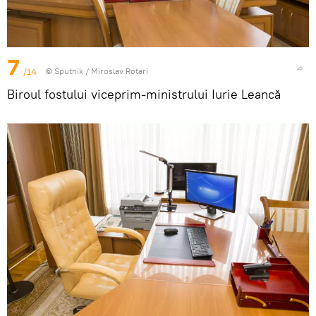
7
/14
© Sputnik / Miroslav Rotari
Biroul fostului viceprim-ministrului Iurie Leancă