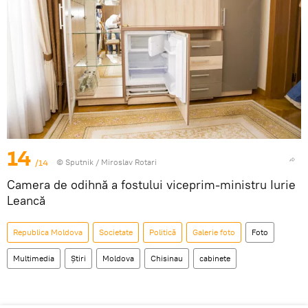
14
/14
© Sputnik / Miroslav Rotari
Camera de odihnă a fostului viceprim-ministru Iurie
Leancă
Republica Moldova
Societate
Politică
Galerie foto
Foto
Multimedia
Știri
Moldova
Chisinau
cabinete