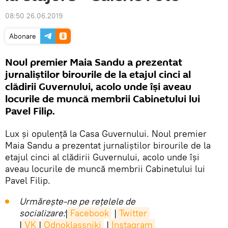
08:50 26.06.2019
Abonare
Noul premier Maia Sandu a prezentat
jurnaliștilor birourile de la etajul cinci al
clădirii Guvernului, acolo unde își aveau
locurile de muncă membrii Cabinetului lui
Pavel Filip.
Lux și opulență la Casa Guvernului. Noul premier
Maia Sandu a prezentat jurnaliștilor birourile de la
etajul cinci al clădirii Guvernului, acolo unde își
aveau locurile de muncă membrii Cabinetului lui
Pavel Filip.
Urmărește-ne pe rețelele de
socializare:
|
Facebook
|
Twitter
|
VK
|
Odnoklassniki
|
Instagram