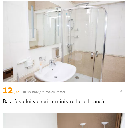
12
/14
© Sputnik / Miroslav Rotari
Baia fostului viceprim-ministru Iurie Leancă