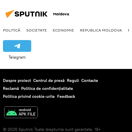
Moldova
POLITICĂ
SOCIETATE
ECONOMIE
REPUBLICA MOLDOVA
R
Telegram
Despre proiect
Centrul de presă
Reguli
Contacte
Reclamă
Politica de confidențialitate
Politica privind cookie-urile
Feedback
© 2026 Sputnik Toate drepturile sunt garantate. 18+