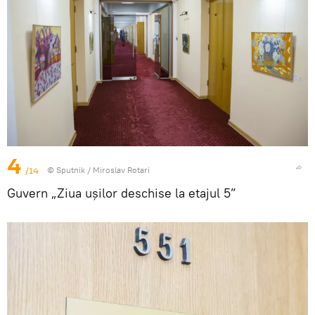
4
/14
© Sputnik / Miroslav Rotari
Guvern „Ziua ușilor deschise la etajul 5”