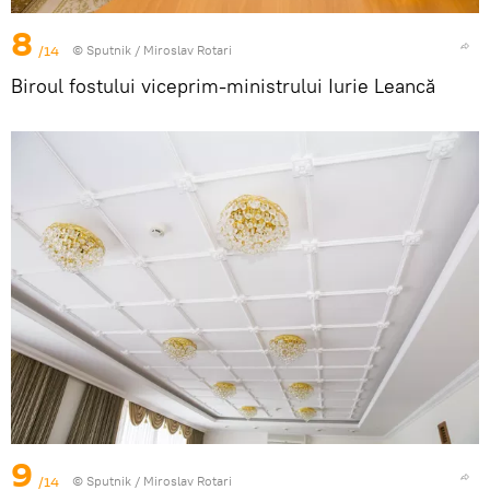
8
/14
© Sputnik / Miroslav Rotari
Biroul fostului viceprim-ministrului Iurie Leancă
9
/14
© Sputnik / Miroslav Rotari