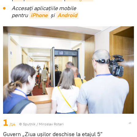
Accesaţi aplicaţiile mobile
pentru
iPhone
și
Android
1
/14
© Sputnik / Miroslav Rotari
Guvern „Ziua ușilor deschise la etajul 5”