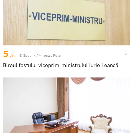
5
/14
© Sputnik / Miroslav Rotari
Biroul fostului viceprim-ministrului Iurie Leancă