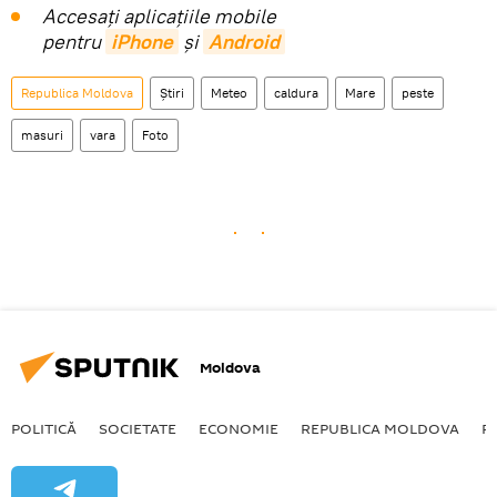
Accesaţi aplicaţiile mobile
pentru
iPhone
și
Android
Republica Moldova
Știri
Meteo
caldura
Mare
peste
masuri
vara
Foto
Moldova
POLITICĂ
SOCIETATE
ECONOMIE
REPUBLICA MOLDOVA
R