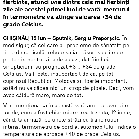
fierbinte, atunci una dintre cele mai fierbinți
zile ale acestei primei luni de vară: mercurul
în termometre va atinge valoarea +34 de
grade Celsius.
CHIȘINĂU, 16 iun – Sputnik, Sergiu Praporșcic.
În
mod sigur, că cei care au probleme de sănătate pe
timp de caniculă trebuie să ia măsuri sporite de
protecție pentru ziua de astăzi, dat fiind că
sinopticienii au prognozat +31.. +34 de grade
Celsius. Va fi cald, insuportabil de cal pe tot
cuprinsul Republicii Moldova și, foarte important,
astăzi nu va cădea nici un strop de ploaie. Deci, vom
avea căldură mare, mare de tot.
Vom menționa că în această vară am mai avut zile
toride, cum a fost chiar miercurea trecută, 12 iunie,
când, la amiază, pe unele străzi cu trafic rutier
intens, termometru de bord al automobilului indica o
temperatura de aproape +40 de grade Celsius.