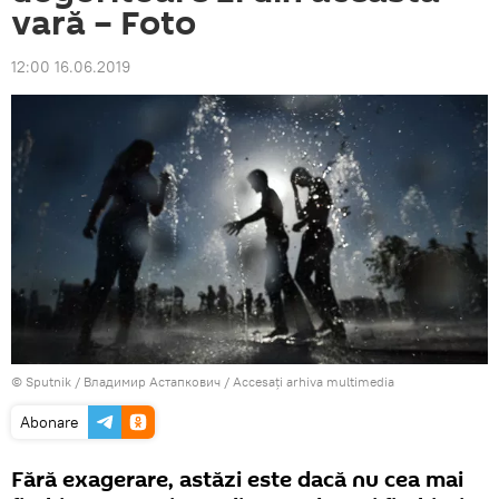
vară – Foto
12:00 16.06.2019
© Sputnik / Владимир Астапкович
/
Accesați arhiva multimedia
Abonare
Fără exagerare, astăzi este dacă nu cea mai