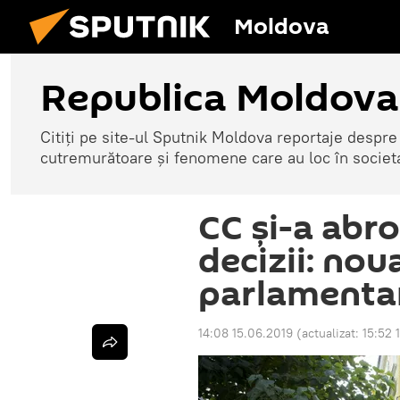
Moldova
Republica Moldova
Citiți pe site-ul Sputnik Moldova reportaje despre o
cutremurătoare și fenomene care au loc în societ
CC și-a abro
decizii: nou
parlamentară
14:08 15.06.2019
(actualizat:
15:52 