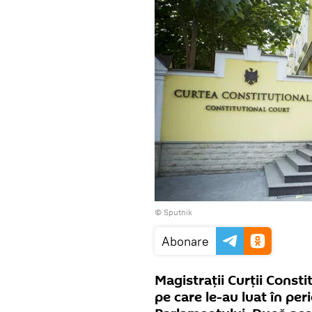
© Sputnik
Abonare
Magistrații Curții Constit
pe care le-au luat în per