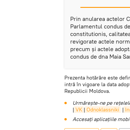
Prin anularea actelor Cu
Parlamentul condus de
constitutionis, calitate
revigorate actele norm
precum și actele adopt
condus de dna Maia Sand
Prezenta hotărâre este defin
intră în vigoare la data adopt
Republicii Moldova.
Urmărește-ne pe rețelele
|
VK
|
Odnoklassniki
|
I
Accesaţi aplicaţiile mob