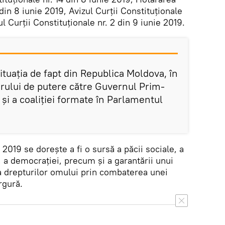
 din 8 iunie 2019, Avizul Curții Constituționale
ul Curții Constituționale nr. 2 din 9 iunie 2019.
situația de fapt din Republica Moldova, în
erului de putere către Guvernul Prim-
și a coaliției formate în Parlamentul
 2019 se dorește a fi o sursă a păcii sociale, a
, a democrației, precum și a garantării unui
a drepturilor omului prin combaterea unei
rgură.