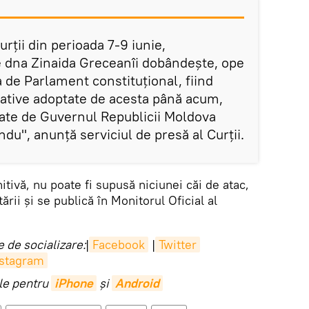
rții din perioada 7-9 iunie,
 dna Zinaida Greceanîi dobândește, ope
a de Parlament constituțional, fiind
ative adoptate de acesta până acum,
ate de Guvernul Republicii Moldova
u", anunță serviciul de presă al Curții.
itivă, nu poate fi supusă niciunei căi de atac,
ării și se publică în Monitorul Oficial al
 de socializare:
|
Facebook
|
Twitter
nstagram
ile pentru
iPhone
și
Android