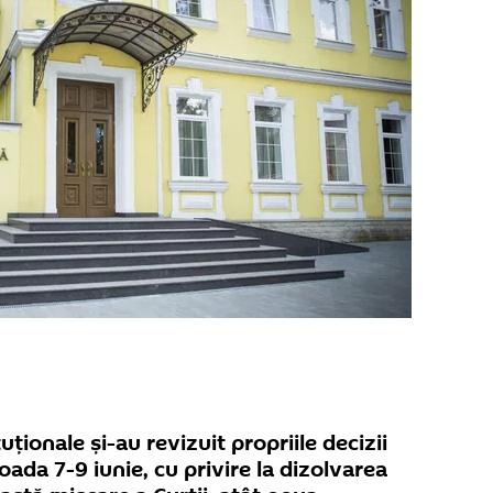
uționale și-au revizuit propriile decizii
ioada 7-9 iunie, cu privire la dizolvarea