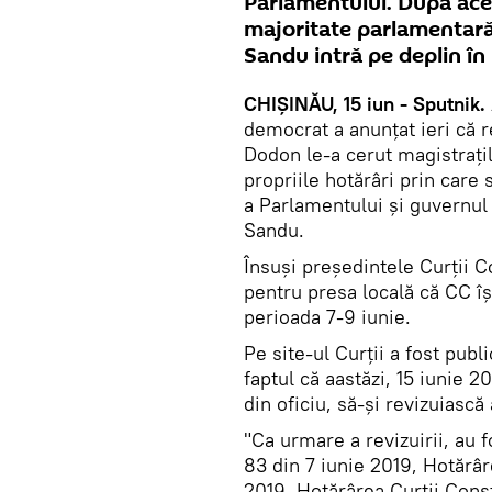
Parlamentului. După acea
majoritate parlamentar
Sandu intră pe deplin în 
CHIȘINĂU, 15 iun - Sputnik.
democrat a anunțat ieri că r
Dodon le-a cerut magistrațil
propriile hotărâri prin care
a Parlamentului și guvernul
Sandu.
Însuși președintele Curții C
pentru presa locală că CC îș
perioada 7-9 iunie.
Pe site-ul Curții a fost pub
faptul că aastăzi, 15 iunie 2
din oficiu, să-și revizuiasc
"Ca urmare a revizuirii, au f
83 din 7 iunie 2019, Hotărâre
2019, Hotărârea Curții Const