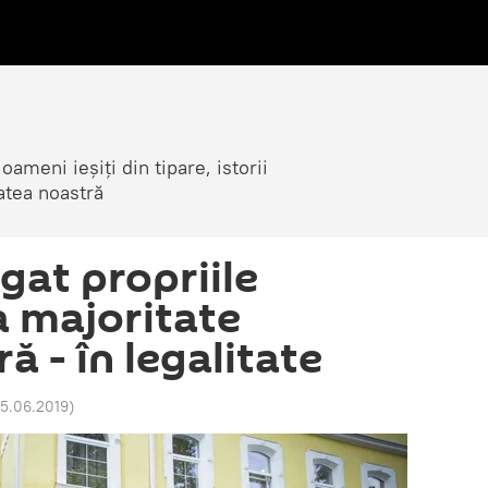
ameni ieșiți din tipare, istorii
atea noastră
gat propriile
a majoritate
 - în legalitate
15.06.2019
)