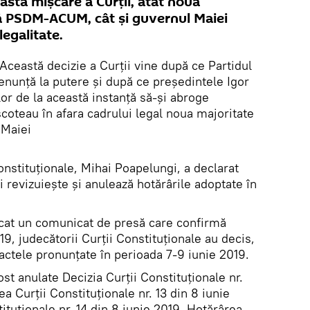
stă mișcare a Curții, atât noua
ă PSDM-ACUM, cât și guvernul Maiei
legalitate.
Această decizie a Curții vine după ce Partidul
enunță la putere și după ce președintele Igor
or de la această instanță să-și abroge
 scoteau în afara cadrului legal noua majoritate
 Maiei
onstituționale, Mihai Poapelungi, a declarat
i revizuiește și anulează hotărârile adoptate în
licat un comunicat de presă care confirmă
019, judecătorii Curții Constituționale au decis,
ă actele pronunțate în perioada 7-9 iunie 2019.
ost anulate Decizia Curții Constituționale nr.
a Curții Constituționale nr. 13 din 8 iunie
ituționale nr. 14 din 8 iunie 2019, Hotărârea