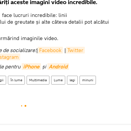
ăriţi aceste imagini video incredibile.
 face lucruri incredibile: linii
i de greutate și alte câteva detalii pot alcătui
.
urmărind imaginile video.
 de socializare:
|
Facebook
|
Twitter
nstagram
ile pentru
iPhone
și
Android
gii
În lume
Multimedia
Lume
legi
minuni