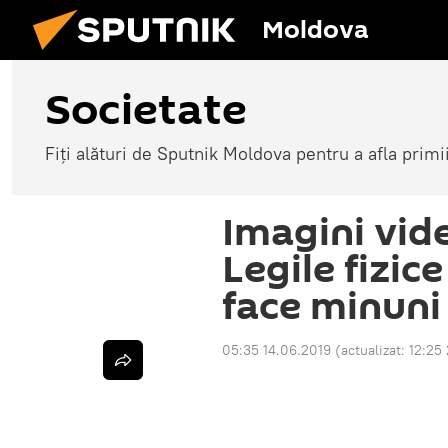
Moldova
Societate
Fiți alături de Sputnik Moldova pentru a afla primi
Imagini vide
Legile fizic
face minuni
05:35 14.06.2019
(actualizat:
12:25 