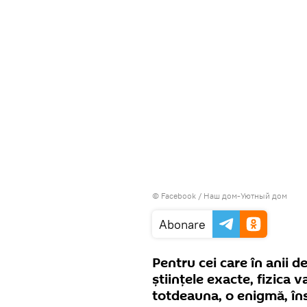
©
Facebook / Наш дом-Уютный дом
Abonare
Pentru cei care în anii d
ştiinţele exacte, fizica 
totdeauna, o enigmă, îns