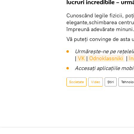
lucruri incredibile – urm
Cunoscând legile fizicii, poţi
elegante,schimbarea centrulu
împreună adevărate minuni
Vă puteți convinge de asta 
Urmărește-ne pe rețelele
|
VK
|
Odnoklassniki
|
I
Accesaţi aplicaţiile mob
Societate
Video
Știri
Tehnolo