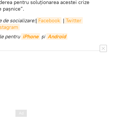
derea pentru soluționarea acestei crize
e pașnice”.
 de socializare:
|
Facebook
|
Twitter
nstagram
ile pentru
iPhone
și
Android