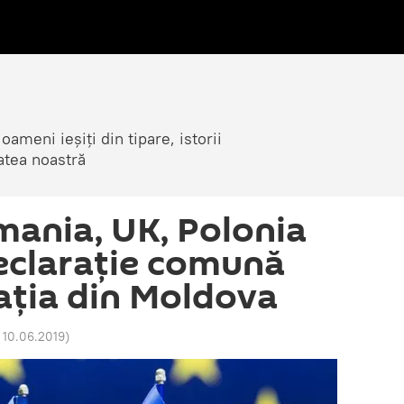
ameni ieșiți din tipare, istorii
atea noastră
mania, UK, Polonia
Declarație comună
uația din Moldova
 10.06.2019
)