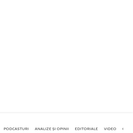
PODCASTURI
ANALIZE ȘI OPINII
EDITORIALE
VIDEO
GALE