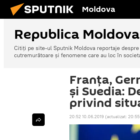
Moldova
Republica Moldova
Citiți pe site-ul Sputnik Moldova reportaje despre o
cutremurătoare și fenomene care au loc în societ
Franța, Ger
și Suedia: 
privind sit
20:52 10.06.2019
(actualizat:
20:55