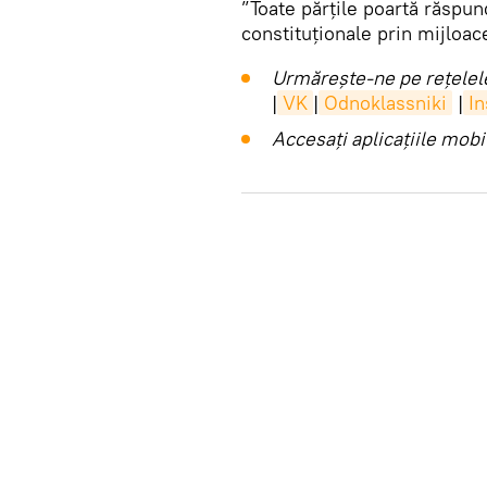
”Toate părțile poartă răspun
constituționale prin mijloac
Urmărește-ne pe rețelele
|
VK
|
Odnoklassniki
|
I
Accesaţi aplicaţiile mob