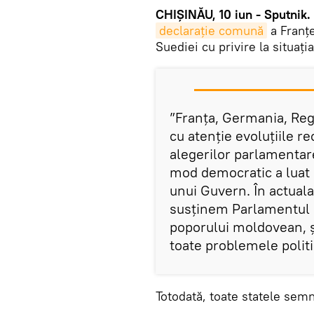
CHIȘINĂU, 10 iun - Sputnik.
declarație comună
a Franțe
Suediei cu privire la situaț
”Franța, Germania, Rega
cu atenție evoluțiile r
alegerilor parlamentar
mod democratic a luat 
unui Guvern. În actuala
susținem Parlamentul R
poporului moldovean, ș
toate problemele politi
Totodată, toate statele sem