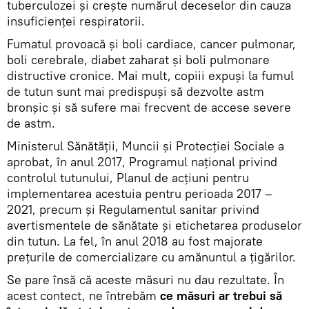
tuberculozei și crește numărul deceselor din cauza
insuficienței respiratorii.
Fumatul provoacă și boli cardiace, cancer pulmonar,
boli cerebrale, diabet zaharat și boli pulmonare
distructive cronice. Mai mult, copiii expuși la fumul
de tutun sunt mai predispuși să dezvolte astm
bronșic și să sufere mai frecvent de accese severe
de astm.
Ministerul Sănătății, Muncii și Protecției Sociale a
aprobat, în anul 2017, Programul naţional privind
controlul tutunului, Planul de acțiuni pentru
implementarea acestuia pentru perioada 2017 –
2021, precum și Regulamentul sanitar privind
avertismentele de sănătate și etichetarea produselor
din tutun. La fel, în anul 2018 au fost majorate
prețurile de comercializare cu amănuntul a țigărilor.
Se pare însă că aceste măsuri nu dau rezultate. În
acest contect, ne întrebăm
ce măsuri ar trebui să