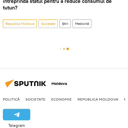
întreprindă statul pentru a reduce consumul de
tutun?
Republica Moldova
Societate
Știri
Medicină
Moldova
POLITICĂ
SOCIETATE
ECONOMIE
REPUBLICA MOLDOVA
R
Telegram