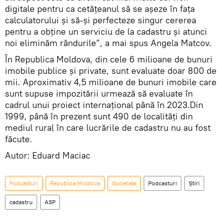
digitale pentru ca cetățeanul să se așeze în fața
calculatorului și să-și perfecteze singur cererea
pentru a obține un serviciu de la cadastru și atunci
noi eliminăm rândurile”, a mai spus Angela Matcov.
În Republica Moldova, din cele 6 milioane de bunuri
imobile publice și private, sunt evaluate doar 800 de
mii. Aproximativ 4,5 milioane de bunuri imobile care
sunt supuse impozitării urmează să evaluate în
cadrul unui proiect internațional până în 2023.Din
1999, până în prezent sunt 490 de localități din
mediul rural în care lucrările de cadastru nu au fost
făcute.
Autor: Eduard Maciac
Podcasturi
Republica Moldova
Societate
Podcasturi
Știri
cadastru
ASP