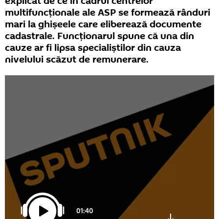
explicat de ce în cadrul centrelor
multifuncționale ale ASP se formează rânduri
mari la ghișeele care eliberează documente
cadastrale. Funcționarul spune că una din
cauze ar fi lipsa specialiștilor din cauza
nivelului scăzut de remunerare.
01:40