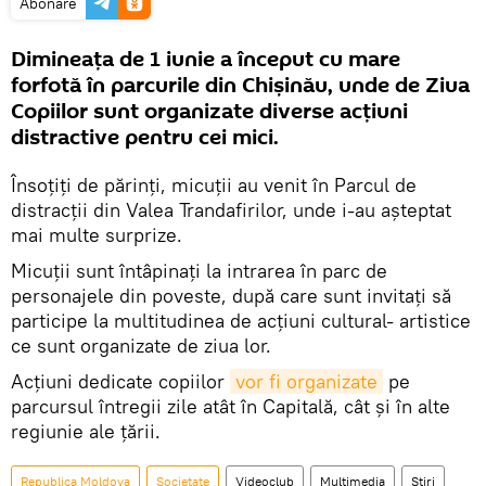
Abonare
Dimineața de 1 iunie a început cu mare
forfotă în parcurile din Chișinău, unde de Ziua
Copiilor sunt organizate diverse acțiuni
distractive pentru cei mici.
Însoțiți de părinți, micuții au venit în Parcul de
distracții din Valea Trandafirilor, unde i-au așteptat
mai multe surprize.
Micuții sunt întâpinați la intrarea în parc de
personajele din poveste, după care sunt invitați să
participe la multitudinea de acțiuni cultural- artistice
ce sunt organizate de ziua lor.
Acțiuni dedicate copiilor
vor fi organizate
pe
parcursul întregii zile atât în Capitală, cât și în alte
regiunie ale țării.
Republica Moldova
Societate
Videoclub
Multimedia
Știri