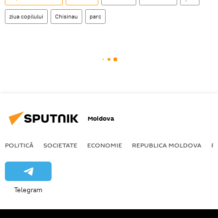
ziua copilului
Chisinau
parc
Moldova
POLITICĂ
SOCIETATE
ECONOMIE
REPUBLICA MOLDOVA
R
Telegram