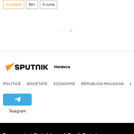
Accidente
Știri
În lume
Moldova
POLITICĂ
SOCIETATE
ECONOMIE
REPUBLICA MOLDOVA
R
Telegram