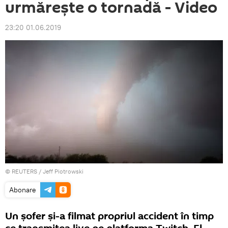
urmărește o tornadă - Video
23:20 01.06.2019
©
REUTERS
/ Jeff Piotrowski
Abonare
Un şofer şi-a filmat propriul accident în timp