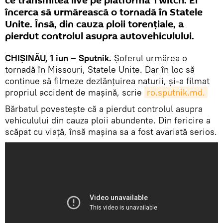
ce transmitea live pe platforma Twitch. El
încerca să urmărească o tornadă în Statele
Unite. Însă, din cauza ploii torenţiale, a
pierdut controlul asupra autovehiculului.
CHIȘINĂU, 1 iun – Sputnik.
Şoferul urmărea o
tornadă în Missouri, Statele Unite. Dar în loc să
continue să filmeze dezlănţuirea naturii, și-a filmat
propriul accident de mașină, scrie
ro.sputnik.md.
Bărbatul povesteşte că a pierdut controlul asupra
vehiculului din cauza ploii abundente. Din fericire a
scăpat cu viaţă, însă maşina sa a fost avariată serios.