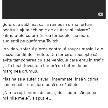
Şoferul a subliniat că „a rămas în urma furtunii
pentru a ajuta echipele de căutare și salvare”.
Filmuleţele cu urmărirea tornadelor au mare
audiență pe platforma Twitch.
În video, şoferul pierde controlul asupra mașinii din
cauza condiţiilor meteo. Din fericire, reuşeşte să
evite tamponarea cu alte vehicule care erau în trafic
și, în final, lovește o barieră de beton de pe
marginea drumului.
Mașina sa a suferit avarii însemnate, însă victima
susţine că are o stare bună de sănătate.
„Nimic rupt, nimic dislocat, doar puţin sânge pe
mâinile mele”, a spus el.