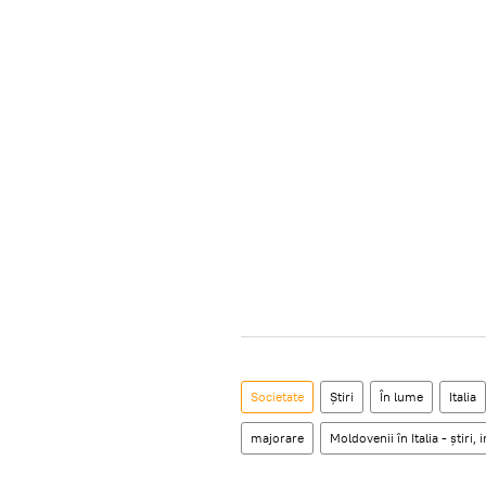
Societate
Știri
În lume
Italia
majorare
Moldovenii în Italia - ştiri, 