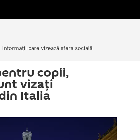
i informații care vizează sfera socială
entru copii,
unt vizați
in Italia