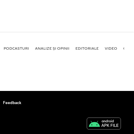
PODCASTURI
ANALIZE ȘI OPINII
EDITORIALE
VIDEO
GALE
Feedback