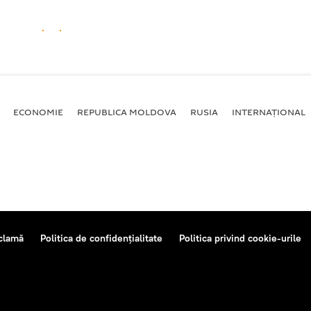
ECONOMIE
REPUBLICA MOLDOVA
RUSIA
INTERNAȚIONAL
clamă
Politica de confidențialitate
Politica privind cookie-urile