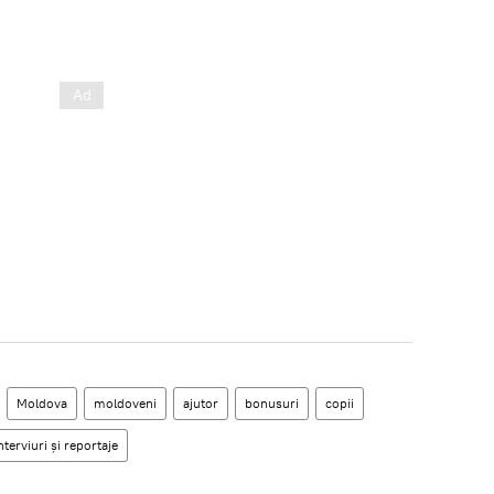
Moldova
moldoveni
ajutor
bonusuri
copii
interviuri și reportaje