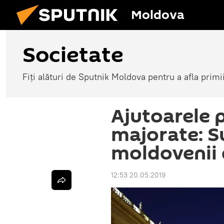
Moldova
Societate
Fiți alături de Sputnik Moldova pentru a afla primi
Ajutoarele p
majorate: S
moldovenii d
12:53 20.05.2019