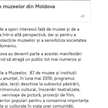
e muzeelor din Moldova
e a spori interesul faţă de muzee şi de a
 într-o altă perspectivă, dar și pentru a
colecţiile muzeelor și a sensibiliza societatea
 domeniu.
va au devenit parte a acestei manifestări
ind să atragă un public tot mai numeros și
ale a Muzeelor, 87 de muzee și instituții
au anunțat, în luna mai 2019, programul
ație, lecții deschise la subiectul păstrării,
rimoniului cultural, înscenări teatralizate,
, vernisaje de pictură, proiecții de film,
terilor populari pentru a consemna importanța
ale și culturale în viața unei comunități.