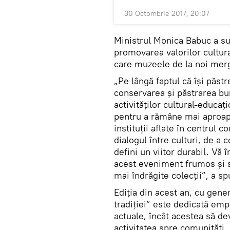
30 Octombrie 2017, 20:07
Ministrul Monica Babuc a su
promovarea valorilor cultural
care muzeele de la noi mer
„Pe lângă faptul că își păst
conservarea și păstrarea bun
activităților cultural-educa
pentru a rămâne mai aproap
instituții aflate în centrul 
dialogul între culturi, de a 
defini un viitor durabil. Vă
acest eveniment frumos și s
mai îndrăgite colecții”, a s
Ediția din acest an, cu gener
tradiției” este dedicată emp
actuale, încât acestea să dev
activitatea spre comunități.