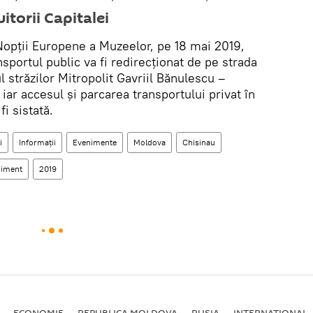
itorii Capitalei
opții Europene a Muzeelor, pe 18 mai 2019,
nsportul public va fi redirecționat de pe strada
 străzilor Mitropolit Gavriil Bănulescu –
iar accesul şi parcarea transportului privat în
fi sistată.
i
Informații
Evenimente
Moldova
Chisinau
niment
2019
ECONOMIE
REPUBLICA MOLDOVA
RUSIA
INTERNAȚIONAL