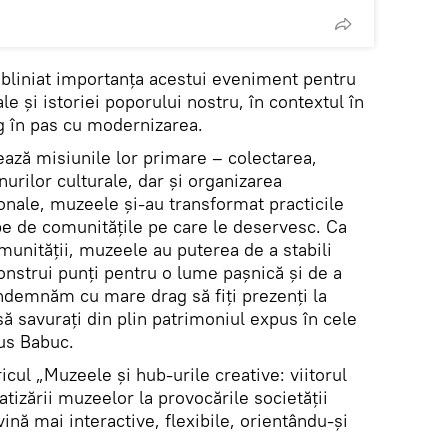
bliniat importanța acestui eveniment pentru
e și istoriei poporului nostru, în contextul în
g în pas cu modernizarea.
rează misiunile lor primare – colectarea,
urilor culturale, dar și organizarea
ționale, muzeele și-au transformat practicile
e de comunitățile pe care le deservesc. Ca
comunității, muzeele au puterea de a stabili
construi punți pentru o lume pașnică și de a
 îndemnăm cu mare drag să fiți prezenți la
ă savurați din plin patrimoniul expus în cele
pus Babuc.
icul „Muzeele și hub-urile creative: viitorul
atizării muzeelor la provocările societății
ină mai interactive, flexibile, orientându-și