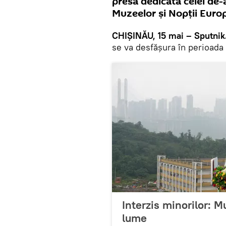
presă dedicată celei de-a
Muzeelor și Nopții Euro
CHIȘINĂU, 15 mai – Sputnik
se va desfășura în perioada
Interzis minorilor: M
lume