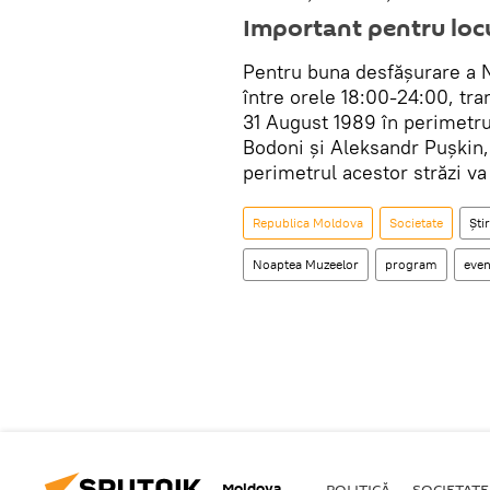
Important pentru locu
Pentru buna desfășurare a N
între orele 18:00-24:00, tra
31 August 1989 în perimetrul
Bodoni şi Aleksandr Puşkin, 
perimetrul acestor străzi va 
Republica Moldova
Societate
Știr
Noaptea Muzeelor
program
eve
Moldova
POLITICĂ
SOCIETATE