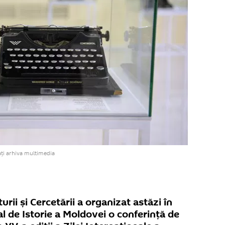
ți arhiva multimedia
urii și Cercetării a organizat astăzi în
l de Istorie a Moldovei o conferință de