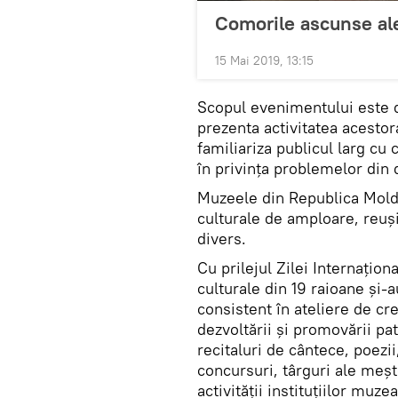
Comorile ascunse al
15 Mai 2019, 13:15
Scopul evenimentului este d
prezenta activitatea acestora
familiariza publicul larg cu 
în privința problemelor din
Muzeele din Republica Moldo
culturale de amploare, reuş
divers.
Cu prilejul Zilei Internațion
culturale din 19 raioane și-
consistent în ateliere de cre
dezvoltării și promovării pat
recitaluri de cântece, poezii
concursuri, târguri ale meș
activității instituțiilor muze