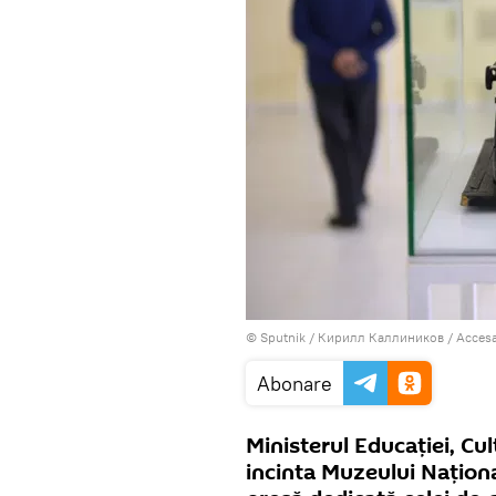
© Sputnik / Кирилл Каллиников
/
Accesa
Abonare
Ministerul Educației, Cult
incinta Muzeului Naționa