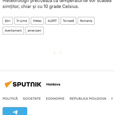
Meteorologii precizează că temperaturile vor scădea
simțitor, chiar și cu 10 grade Celsius.
Știri
În lume
Meteo
ALERT
Tornadă
Romania
Avertisment
americani
Moldova
POLITICĂ
SOCIETATE
ECONOMIE
REPUBLICA MOLDOVA
R