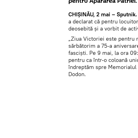
pentru Apărarea Patriei.
CHIȘINĂU, 2 mai – Sputnik.
a declarat că pentru locuitor
deosebită și a vorbit de act
„Ziua Victoriei este pentru 
sărbătorim a 75-a aniversar
fasciști. Pe 9 mai, la ora 0
pentru ca într-o coloană uni
îndreptăm spre Memorialul G
Dodon.