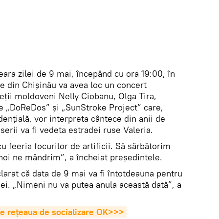
 seara zilei de 9 mai, începând cu ora 19:00, în
le din Chișinău va avea loc un concert
eții moldoveni Nelly Ciobanu, Olga Tira,
le „DoReDos” și „SunStroke Project” care,
dențială, vor interpreta cântece din anii de
serii va fi vedeta estradei ruse Valeria.
 feeria focurilor de artificii. Să sărbătorim
noi ne mândrim”, a încheiat președintele.
clarat că data de 9 mai va fi întotdeauna pentru
ei. „Nimeni nu va putea anula această dată”, a
e rețeaua de socializare OK>>>