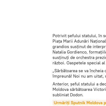
Potrivit șefului statului, în
Piața Marii Adunări Naționa
grandios susținut de interpr
Natalia Gordienco, formații
susținuți de orchestra prezi
război. Oaspetele special al 
„Sărbătoarea se va încheia cu
împreună! Noi nu am uitat, 
Anterior, șeful statului a de
Moldova sărbătoarea Victori
subliniat Dodon.
Urmăriți Sputnik Moldova p