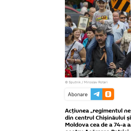
© Sputnik / Miroslav Rotari
Abonare
Acțiunea „regimentul ne
din centrul Chișinăului și
Moldova cea de a 74-a an