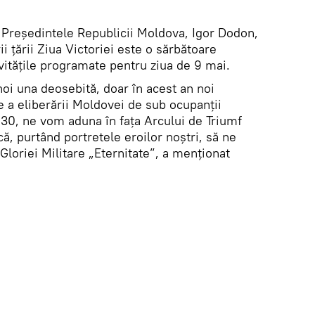
Președintele Republicii Moldova, Igor Dodon,
ii țării Ziua Victoriei este o sărbătoare
ivitățile programate pentru ziua de 9 mai.
noi una deosebită, doar în acest an noi
e a eliberării Moldovei de sub ocupanții
9:30, ne vom aduna în fața Arcului de Triumf
că, purtând portretele eroilor noștri, să ne
loriei Militare „Eternitate”, a menționat