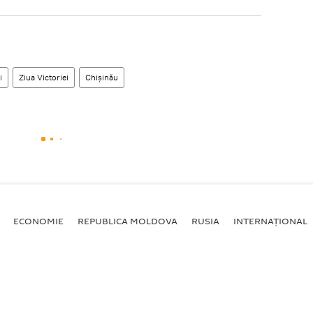
i
Ziua Victoriei
Chișinău
ECONOMIE
REPUBLICA MOLDOVA
RUSIA
INTERNAȚIONAL