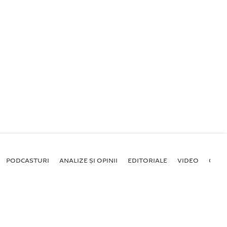
PODCASTURI
ANALIZE ȘI OPINII
EDITORIALE
VIDEO
GALE