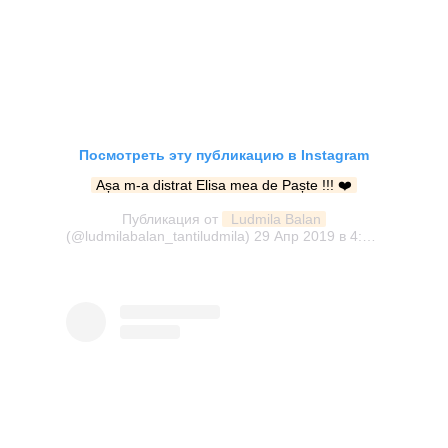
Посмотреть эту публикацию в Instagram
Așa m-a distrat Elisa mea de Paște !!! ❤️
Публикация от
 Ludmila Balan
(@ludmilabalan_tantiludmila)
29 Апр 2019 в 4:46 PDT