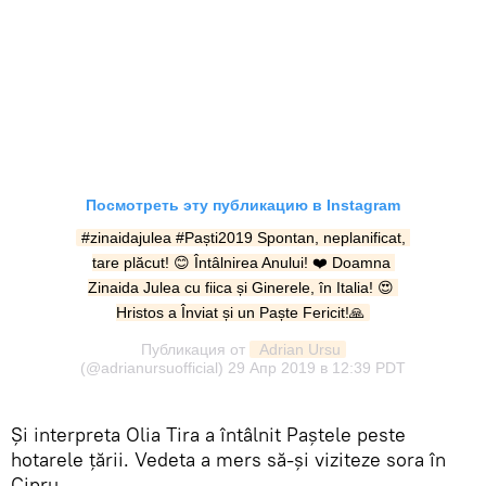
Посмотреть эту публикацию в Instagram
#zinaidajulea #Paști2019 Spontan, neplanificat, 
tare plăcut! 😊 Întâlnirea Anului! ❤️ Doamna 
Zinaida Julea cu fiica și Ginerele, în Italia! 😍 
Hristos a Înviat și un Paște Fericit!🙏
Публикация от
 Adrian Ursu
(@adrianursuofficial)
29 Апр 2019 в 12:39 PDT
Şi interpreta Olia Tira a întâlnit Paştele peste
hotarele ţării. Vedeta a mers să-şi viziteze sora în
Cipru.