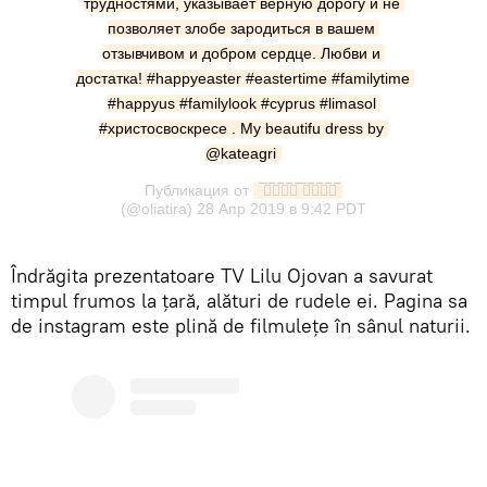
трудностями, указывает верную дорогу и не 
позволяет злобе зародиться в вашем 
отзывчивом и добром сердце. Любви и 
достатка! #happyeaster #eastertime #familytime 
#happyus #familylook #cyprus #limasol 
#христосвоскресе . My beautifu dress by 
@kateagri
Публикация от
 ̅🅞̅🅛̅🅘̅🅐̅ ̅🅣̅🅘̅🅡̅🅐̅
(@oliatira)
28 Апр 2019 в 9:42 PDT
Îndrăgita prezentatoare TV Lilu Ojovan a savurat
timpul frumos la ţară, alături de rudele ei. Pagina sa
de instagram este plină de filmuleţe în sânul naturii.