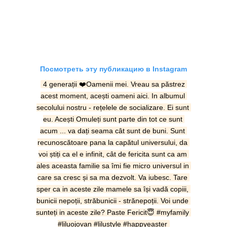
Посмотреть эту публикацию в Instagram
4 generații ❤️Oamenii mei. Vreau sa păstrez 
acest moment, acești oameni aici. In albumul 
secolului nostru - rețelele de socializare. Ei sunt 
eu. Acești Omuleți sunt parte din tot ce sunt 
acum ... va dați seama cât sunt de buni. Sunt 
recunoscătoare pana la capătul universului, da 
voi știți ca el e infinit, cât de fericita sunt ca am 
ales aceasta familie sa îmi fie micro universul in 
care sa cresc și sa ma dezvolt. Va iubesc. Tare 
sper ca in aceste zile mamele sa își vadă copiii, 
bunicii nepoții, străbunicii - strănepoții. Voi unde 
sunteți in aceste zile? Paste Fericit😇 #myfamily 
#liluojovan #lilustyle #happyeaster