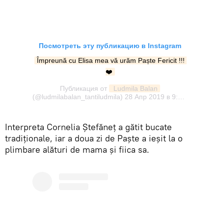
Посмотреть эту публикацию в Instagram
Împreună cu Elisa mea vă urăm Paște Fericit !!! 
❤️
Публикация от
 Ludmila Balan
(@ludmilabalan_tantiludmila)
28 Апр 2019 в 9:33 PDT
Interpreta Cornelia Ştefăneţ a gătit bucate
tradiţionale, iar a doua zi de Paşte a ieşit la o
plimbare alături de mama şi fiica sa.