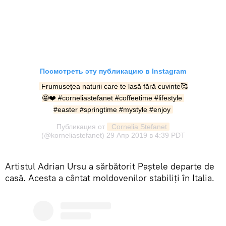
Посмотреть эту публикацию в Instagram
Frumusețea naturii care te lasă fără cuvinte🥰
🤩❤️ #corneliastefanet #coffeetime #lifestyle 
#easter #springtime #mystyle #enjoy
Публикация от
 Cornelia Stefanet
(@korneliastefanet)
29 Апр 2019 в 4:39 PDT
Artistul Adrian Ursu a sărbătorit Paştele departe de
casă. Acesta a cântat moldovenilor stabiliţi în Italia.