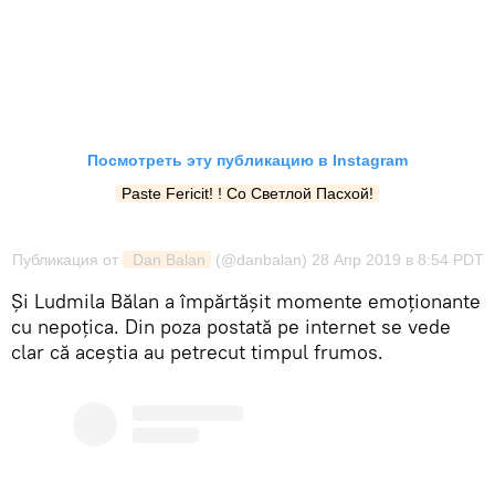
Посмотреть эту публикацию в Instagram
Paste Fericit! ! Со Светлой Пасхой!
Публикация от
 Dan Balan
(@danbalan)
28 Апр 2019 в 8:54 PDT
Şi Ludmila Bălan a împărtășit momente emoționante
cu nepoţica. Din poza postată pe internet se vede
clar că aceştia au petrecut timpul frumos.