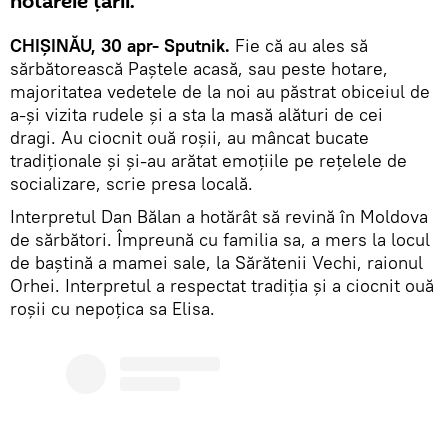
hotarele țării.
CHIȘINĂU, 30 apr- Sputnik.
Fie că au ales să
sărbătorească Paştele acasă, sau peste hotare,
majoritatea vedetele de la noi au păstrat obiceiul de
a-şi vizita rudele şi a sta la masă alături de cei
dragi. Au ciocnit ouă roşii, au mâncat bucate
tradiţionale şi şi-au arătat emoţiile pe reţelele de
socializare, scrie presa locală.
Interpretul Dan Bălan a hotărât să revină în Moldova
de sărbători. Împreună cu familia sa, a mers la locul
de baştină a mamei sale, la Sărătenii Vechi, raionul
Orhei. Interpretul a respectat tradiţia şi a ciocnit ouă
roşii cu nepoţica sa Elisa.