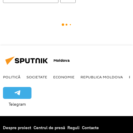
Moldova
POLITICĂ
SOCIETATE
ECONOMIE
REPUBLICA MOLDOVA
R
Telegram
Despre proiect
Centrul de presă
Reguli
Contacte