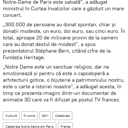
Notre-Dame de Paris este salvată”, a adăugat
ministrul în Curtea Invalizilor care a găzduit un mare
concert.
„300.000 de persoane au donat spontan, chiar și
donații modeste, un euro, doi euro, sau cinci euro. În
total, aproape 20 de milioane provin de la oameni
care au donat destul de modest”, a spus
prezentatorul Stéphane Bern, citând cifre de la
Fundația Heritage.
„Notre Dame este un sanctuar religios, dar ne
emoţionează și pentru că este o capodoperă a
arhitecturii gotice, o bijuterie a patrimoniului nostru,
este o carte a istoriei noastre”, a adăugat acesta, în
timp ce prezenta imagini dintr-un documentar de
animație 3D care va fi difuzat pe postul TV francez.
Cultură
În lume
Știri
Catedrala
Catedrala Notre Dame din Paris
Franta