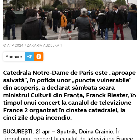
© AFP 2024 / ZAKARIA ABDELKAFI
Abonare
Catedrala Notre-Dame de Paris este „aproape
salvată”, în pofida unor „puncte vulnerabile”
din acoperiș, a declarat sâmbătă seara
ministrul Culturii din Franţa, Franck Riester, în
timpul unui concert la canalul de televiziune
France 2 organizat în cinstea catedralei, la
cinci zile după incendiu.
BUCUREŞTI, 21 apr – Sputnik, Doina Crainic
. În
timpul unui concert la canalul de televiziune France