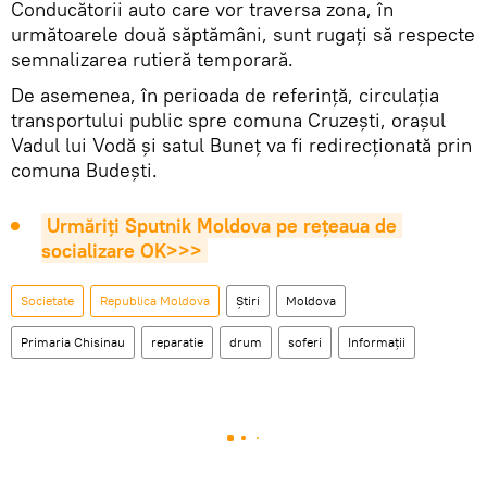
Conducătorii auto care vor traversa zona, în
următoarele două săptămâni, sunt rugaţi să respecte
semnalizarea rutieră temporară.
De asemenea, în perioada de referință, circulația
transportului public spre comuna Cruzești, orașul
Vadul lui Vodă și satul Buneț va fi redirecționată prin
comuna Budești.
Urmăriți Sputnik Moldova pe rețeaua de 
socializare OK>>>
Societate
Republica Moldova
Știri
Moldova
Primaria Chisinau
reparatie
drum
soferi
Informații