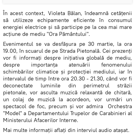
În acest context, Violeta Bălan, îndeamnă cetățenii
să utilizeze echipamente eficiente în consumul
energiei electrice și să participe pe la cea mai mare
acțiune de mediu "Ora Pământului".
Evenimentul se va desfășura pe 30 martie, la ora
19.00, în scuarul de pe Strada Pietonală. Cei prezenți
vor fi informați despre inițiativa globală de mediu,
despre importanța atenuării fenomenului
schimbărilor climatice și protecției mediului, iar în
intervalul de timp între ora 20.30 - 21.30, când vor fi
deconectate luminile din perimetrul străzii
pietonale, vor asculta muzică relaxantă de chitară,
un colaj de muzică la acordeon, vor urmări un
spectacol de foc, precum și vor admira Orchestra
"Model" a Departamentului Trupelor de Carabinieri al
Ministerului Afacerilor Interne.
Mai multe informații aflați din interviul audio atașat.