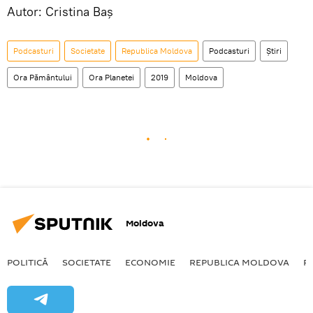
Autor: Cristina Baș
Podcasturi
Societate
Republica Moldova
Podcasturi
Știri
Ora Pământului
Ora Planetei
2019
Moldova
Moldova
POLITICĂ
SOCIETATE
ECONOMIE
REPUBLICA MOLDOVA
R