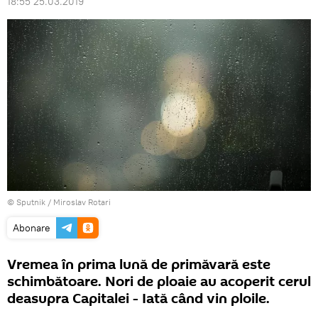
18:55 25.03.2019
© Sputnik / Miroslav Rotari
Abonare
Vremea în prima lună de primăvară este
schimbătoare. Nori de ploaie au acoperit cerul
deasupra Capitalei - Iată când vin ploile.