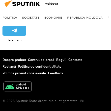
Moldova
POLITICĂ
SOCIETATE
ECONOMIE
REPUBLICA MOLDOVA
R
Telegram
Despre proiect
Centrul de presă
Reguli
Contacte
Reclamă
Politica de confidențialitate
Politica privind cookie-urile
Feedback
© 2026 Sputnik Toate drepturile sunt garantate. 18+