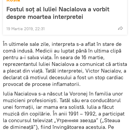
Fostul soț al Iuliei Nacialova a vorbit
despre moartea interpretei
19 Martie 2019, 22:31
În ultimele sale zile, interpreta s-a aflat în stare de
comă indusă. Medicii au luptat până în ultima clipă
pentru a-i salva viața. În seara de 16 martie,
reprezentantul Iuliei Nacialova a comunicat că artista
a plecat din viață. Tatăl interpretei, Victor Nacialov, a
declarat că motivul decesului a fost un stop cardiac
provocat de procese inflamatorii.
Iulia Nacialova s-a născut la Voronej în familia unor
muzicieni profesioniști. Tatăl său era conducătorul
unei formații, iar mama era solistă. Iulia a făcut
muzică din copilărie. În anii 1991 – 1992, a participat
la concursul televizat „Утренняя звезда” („Steaua
de dimineață”), fiind învingătoarea acestuia. Pe