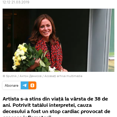
12:12 21.03.2019
© Sputnik / Антон Денисов
/
Accesați arhiva multimedia
Abonare
Artista s-a stins din viață la vârsta de 38 de
ani. Potrivit tatălui interpretei, cauza
decesului a fost un stop cardiac provocat de