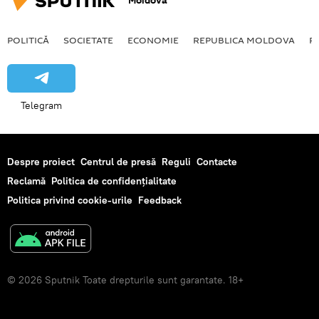
Moldova
POLITICĂ
SOCIETATE
ECONOMIE
REPUBLICA MOLDOVA
R
Telegram
Despre proiect
Centrul de presă
Reguli
Contacte
Reclamă
Politica de confidențialitate
Politica privind cookie-urile
Feedback
© 2026 Sputnik Toate drepturile sunt garantate. 18+