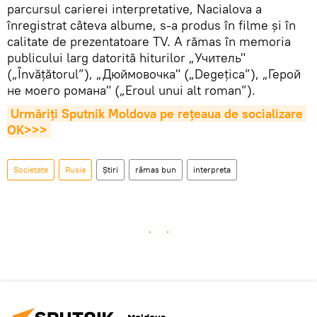
parcursul carierei interpretative, Nacialova a
înregistrat câteva albume, s-a produs în filme și în
calitate de prezentatoare TV. A rămas în memoria
publicului larg datorită hiturilor „Учитель"
(„Învățătorul”), „Дюймовочка" („Degețica”), „Герой
не моего романа" („Eroul unui alt roman”).
Urmăriți Sputnik Moldova pe rețeaua de socializare 
OK>>>
Societate
Rusia
Știri
rămas bun
interpreta