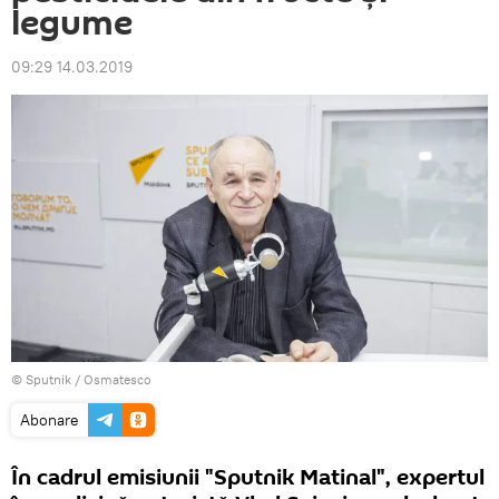
legume
09:29 14.03.2019
© Sputnik / Osmatesco
Abonare
În cadrul emisiunii "Sputnik Matinal", expertul