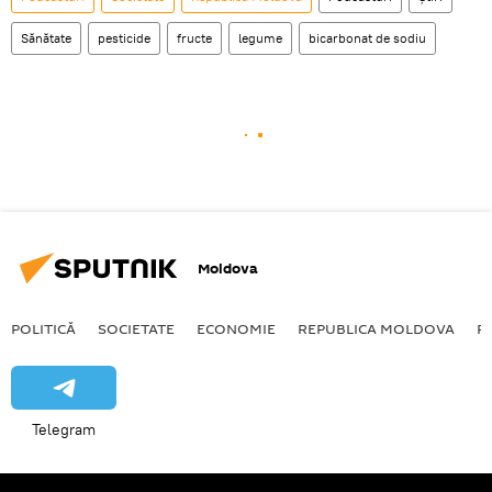
Sănătate
pesticide
fructe
legume
bicarbonat de sodiu
Moldova
POLITICĂ
SOCIETATE
ECONOMIE
REPUBLICA MOLDOVA
R
Telegram