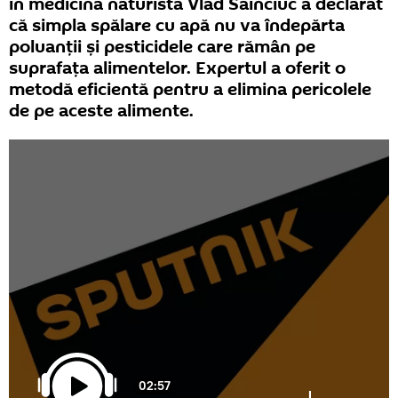
în medicină naturistă Vlad Sainciuc a declarat
că simpla spălare cu apă nu va îndepărta
poluanții și pesticidele care rămân pe
suprafața alimentelor. Expertul a oferit o
metodă eficientă pentru a elimina pericolele
de pe aceste alimente.
02:57