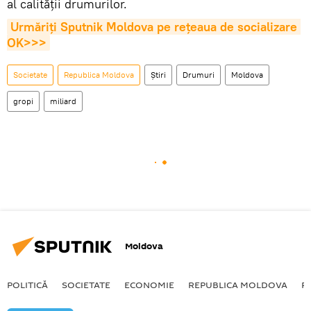
al calității drumurilor.
Urmăriți Sputnik Moldova pe rețeaua de socializare 
OK>>>
Societate
Republica Moldova
Știri
Drumuri
Moldova
gropi
miliard
Moldova
POLITICĂ
SOCIETATE
ECONOMIE
REPUBLICA MOLDOVA
R