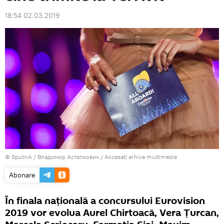
18:54 02.03.2019
© Sputnik / Владимир Астапкович
/
Accesați arhiva multimedia
Abonare
În finala națională a concursului Eurovision
2019 vor evolua Aurel Chirtoacă, Vera Ţurcan,