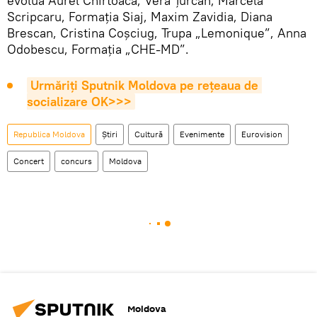
evolua Aurel Chirtoacă, Vera Ţurcan, Marcela
Scripcaru, Formaţia Siaj, Maxim Zavidia, Diana
Brescan, Cristina Coşciug, Trupa „Lemonique”, Anna
Odobescu, Formaţia „CHE-MD”.
Urmăriți Sputnik Moldova pe rețeaua de 
socializare OK>>>
Republica Moldova
Știri
Cultură
Evenimente
Eurovision
Concert
concurs
Moldova
Moldova