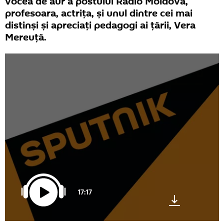
vocea de aur a postului Radio Moldova,
profesoara, actriţa, și unul dintre cei mai
distinși și apreciați pedagogi ai țării, Vera
Mereuţă.
17:17