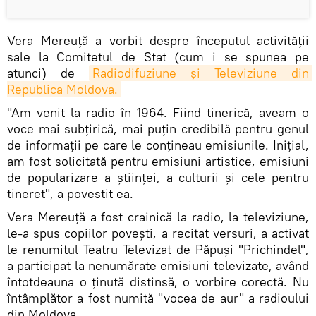
Vera Mereuță a vorbit despre începutul activității
sale la Comitetul de Stat (cum i se spunea pe
atunci) de
Radiodifuziune și Televiziune din 
Republica Moldova.
"Am venit la radio în 1964. Fiind tinerică, aveam o
voce mai subțirică, mai puțin credibilă pentru genul
de informații pe care le conțineau emisiunile. Inițial,
am fost solicitată pentru emisiuni artistice, emisiuni
de popularizare a științei, a culturii și cele pentru
tineret", a povestit ea.
Vera Mereuță a fost crainică la radio, la televiziune,
le-a spus copiilor povești, a recitat versuri, a activat
le renumitul Teatru Televizat de Păpuși "Prichindel",
a participat la nenumărate emisiuni televizate, având
întotdeauna o ținută distinsă, o vorbire corectă. Nu
întâmplător a fost numită "vocea de aur" a radioului
din Moldova.