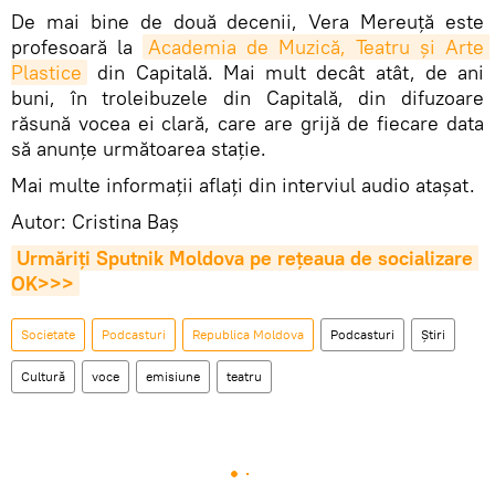
De mai bine de două decenii, Vera Mereuță este
profesoară la
Academia de Muzică, Teatru și Arte 
Plastice
din Capitală. Mai mult decât atât, de ani
buni, în troleibuzele din Capitală, din difuzoare
răsună vocea ei clară, care are grijă de fiecare data
să anunțe următoarea stație.
Mai multe informații aflați din interviul audio atașat.
Autor: Cristina Baș
Urmăriți Sputnik Moldova pe rețeaua de socializare 
OK>>>
Societate
Podcasturi
Republica Moldova
Podcasturi
Știri
Cultură
voce
emisiune
teatru