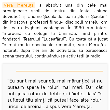
Vera Mereuță
a absolvit una din cele mai
prestigioase școli de teatru din fosta Uniune
Sovietică, și anume Școala de Teatru „Boris Șciukin”
din Moscova, profesori fiindu-i discipolii marelui om
de teatru Evgheni Vahtangov. În 1960 s-a întors
împreună cu colegii la Chișinău, fiind printre
fondatorii Teatrului "Luceafărul". Cu toate că a jucat
în mai multe spectacole renumite, Vera Meruță a
hotărât, după trei ani de activitate, să părăsească
scena teatrului, continuându-se activității la radio.
"Eu sunt mai scundă, mai mărunțică și nu
puteam spera la roluri mai mari. Dar cât
poți juca roluri de fetițe și băieței, dacă în
sufletul tău simți că puteai face alte roluri
lirice, de eroină", a spus Vera Mereuță.