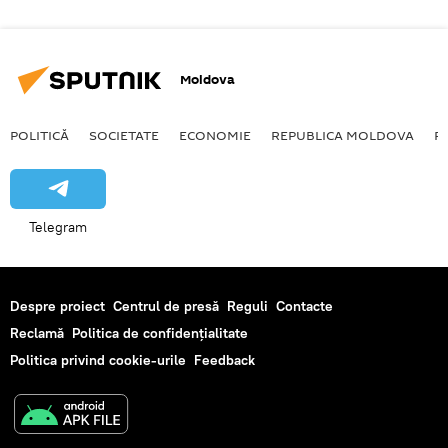
Moldova
POLITICĂ
SOCIETATE
ECONOMIE
REPUBLICA MOLDOVA
R
Telegram
Despre proiect
Centrul de presă
Reguli
Contacte
Reclamă
Politica de confidențialitate
Politica privind cookie-urile
Feedback