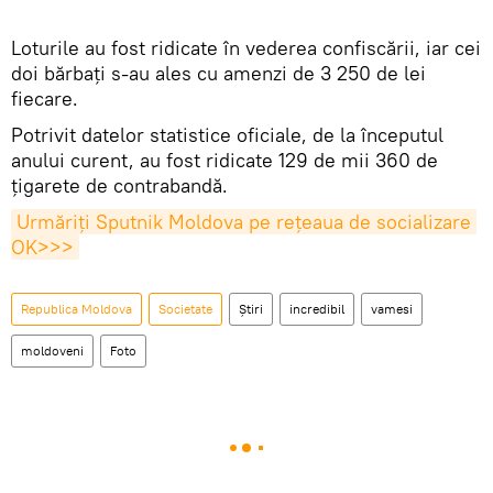
Loturile au fost ridicate în vederea confiscării, iar cei
doi bărbați s-au ales cu amenzi de 3 250 de lei
fiecare.
Potrivit datelor statistice oficiale, de la începutul
anului curent, au fost ridicate 129 de mii 360 de
țigarete de contrabandă.
Urmăriți Sputnik Moldova pe rețeaua de socializare 
OK>>>
Republica Moldova
Societate
Știri
incredibil
vamesi
moldoveni
Foto