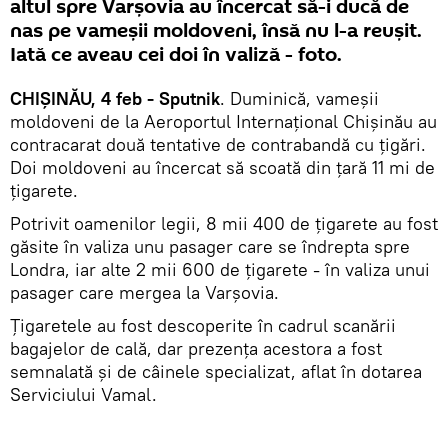
altul spre Varșovia au încercat să-i ducă de
nas pe vameșii moldoveni, însă nu l-a reușit.
Iată ce aveau cei doi în valiză - foto.
CHIȘINĂU, 4 feb - Sputnik
. Duminică, vameșii
moldoveni de la Aeroportul Internațional Chișinău au
contracarat două tentative de contrabandă cu țigări.
Doi moldoveni au încercat să scoată din țară 11 mi de
țigarete.
Potrivit oamenilor legii, 8 mii 400 de țigarete au fost
găsite în valiza unu pasager care se îndrepta spre
Londra, iar alte 2 mii 600 de țigarete - în valiza unui
pasager care mergea la Varșovia.
Țigaretele au fost descoperite în cadrul scanării
bagajelor de cală, dar prezența acestora a fost
semnalată și de câinele specializat, aflat în dotarea
Serviciului Vamal.