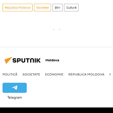
Republica Moldova
Societate
Știri
Cultură
Moldova
POLITICĂ
SOCIETATE
ECONOMIE
REPUBLICA MOLDOVA
R
Telegram