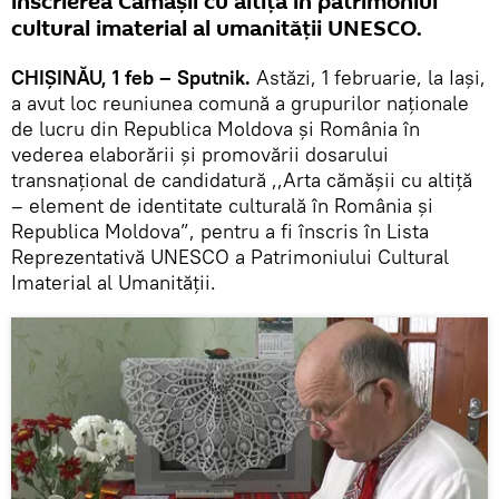
înscrierea Cămășii cu altiță în patrimoniul
cultural imaterial al umanității UNESCO.
CHIȘINĂU, 1 feb – Sputnik.
Astăzi, 1 februarie, la Iaşi,
a avut loc reuniunea comună a grupurilor naţionale
de lucru din Republica Moldova şi România în
vederea elaborării şi promovării dosarului
transnaţional de candidatură ,,Arta cămășii cu altiță
– element de identitate culturală în România și
Republica Moldova”, pentru a fi înscris în Lista
Reprezentativă UNESCO a Patrimoniului Cultural
Imaterial al Umanităţii.