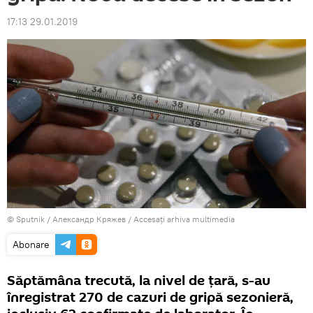
17:13 29.01.2019
© Sputnik / Александр Кряжев
/
Accesați arhiva multimedia
Abonare
Săptămâna trecută, la nivel de țară, s-au
înregistrat 270 de cazuri de gripă sezonieră,