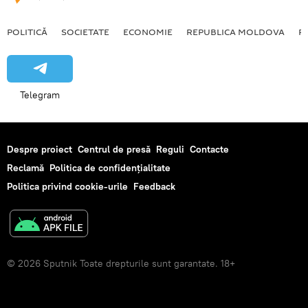
POLITICĂ
SOCIETATE
ECONOMIE
REPUBLICA MOLDOVA
R
Telegram
Despre proiect
Centrul de presă
Reguli
Contacte
Reclamă
Politica de confidențialitate
Politica privind cookie-urile
Feedback
© 2026 Sputnik Toate drepturile sunt garantate. 18+