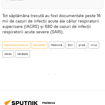
Tot săptămâna trecută au fost documentate peste 16
mii de cazuri de infecţii acute ale căilor respiratorii
superioare (IACRS) și 680 de cazuri de infecții
respiratorii acute severe (SARI).
Republica Moldova
Societate
Medicină
Știri
gripă
virus
deces
sănătate
Moldova