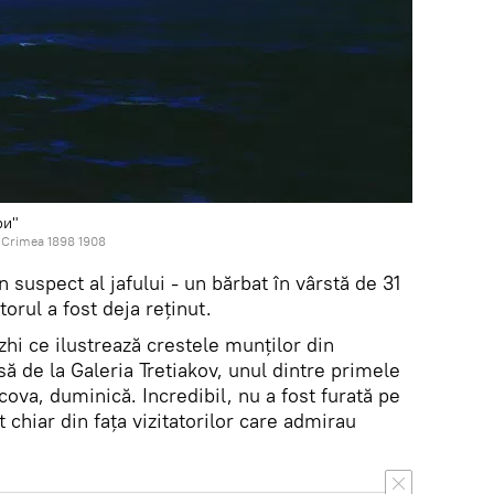
ри"
i Crimea 1898 1908
n suspect al jafului - un bărbat în vârstă de 31
torul a fost deja reținut.
zhi ce ilustrează crestele munților din
să de la Galeria Tretiakov, unul dintre primele
va, duminică. Incredibil, nu a fost furată pe
 chiar din fața vizitatorilor care admirau