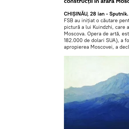
construcții în afara Mos
CHIȘINĂU, 28 ian - Sputnik.
FSB au inițiat o căutare pen
pictură a lui Kuindzhi, care a
Moscova. Opera de artă, esti
182.000 de dolari SUA), a fo
apropierea Moscovei, a decla