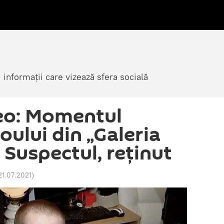
i informații care vizează sfera socială
eo: Momentul
loului din „Galeria
 Suspectul, reținut
21.07.2021
)