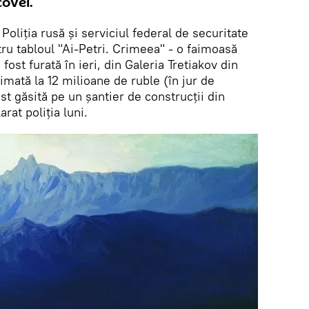
covei.
Poliția rusă și serviciul federal de securitate
tru tabloul "Ai-Petri. Crimeea" - o faimoasă
 fost furată în ieri, din Galeria Tretiakov din
mată la 12 milioane de ruble (în jur de
st găsită pe un șantier de construcții din
rat poliția luni.