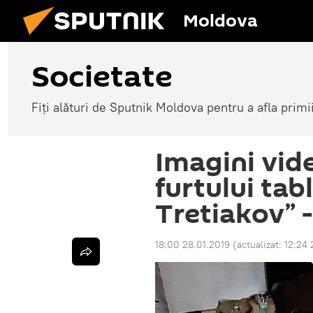
Moldova
Societate
Fiți alături de Sputnik Moldova pentru a afla primi
Imagini vid
furtului tab
Tretiakov” -
18:00 28.01.2019
(actualizat:
12:24 