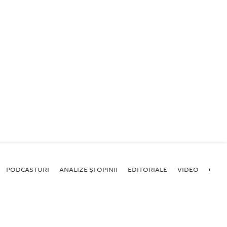
PODCASTURI
ANALIZE ȘI OPINII
EDITORIALE
VIDEO
GALE