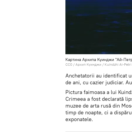
Картина Архипа Куинджи "Ай-Пет
CC0
/
Архип Куинджи
/
Kuindzhi Ai-Petr
Anchetatorii au identificat u
de ani, cu cazier judiciar. Au
Pictura faimoasa a lui Kuind
Crimeea a fost declarată lip
muzee de arta rusă din Mosco
timp de noapte, ci a dispărut
exponatele.