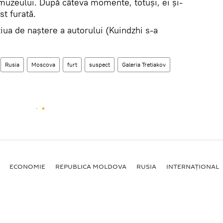
 muzeului. După câteva momente, totuși, ei și-
st furată.
 ziua de naștere a autorului (Kuindzhi s-a
Rusia
Moscova
furt
suspect
Galeria Tretiakov
ECONOMIE
REPUBLICA MOLDOVA
RUSIA
INTERNAȚIONAL