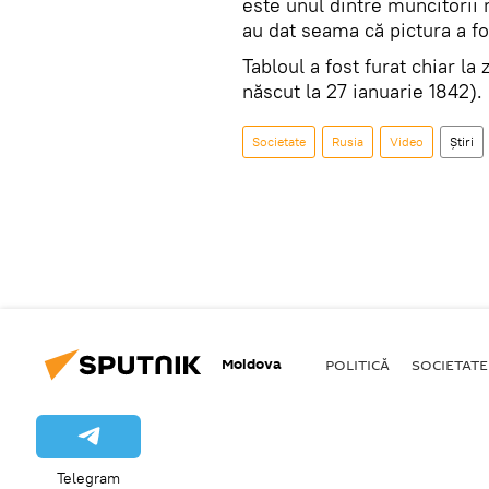
este unul dintre muncitorii
au dat seama că pictura a fo
Tabloul a fost furat chiar la
născut la 27 ianuarie 1842).
Societate
Rusia
Video
Știri
Moldova
POLITICĂ
SOCIETATE
Telegram