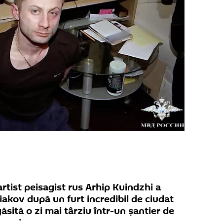
artist peisagist rus Arhip Kuindzhi a
iakov după un furt incredibil de ciudat
ăsită o zi mai târziu într-un șantier de