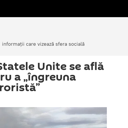
i informații care vizează sfera socială
Statele Unite se află
tru a „îngreuna
roristă”