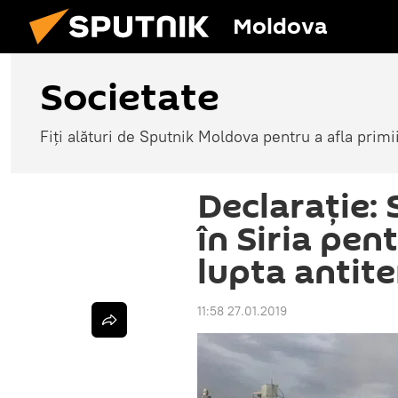
Moldova
Societate
Fiți alături de Sputnik Moldova pentru a afla primi
Declarație: 
în Siria pen
lupta antite
11:58 27.01.2019