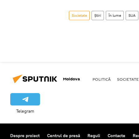
Societate
Știri
În lume
SUA
Moldova
POLITICĂ
SOCIETATE
Telegram
Despre proiect
Centrul de presă
Reguli
Contacte
Re