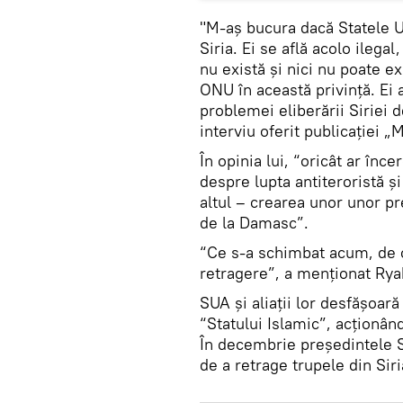
"M-aș bucura dacă Statele Un
Siria. Ei se află acolo ilega
nu există și nici nu poate ex
ONU în această privință. Ei 
problemei eliberării Siriei 
interviu oferit publicației 
În opinia lui, “oricât ar înc
despre lupta antiteroristă și 
altul – crearea unor unor p
de la Damasc”.
“Ce s-a schimbat acum, de 
retragere”, a menționat Rya
SUA și aliații lor desfășoară
“Statului Islamic”, acționând
În decembrie președintele 
de a retrage trupele din Siri