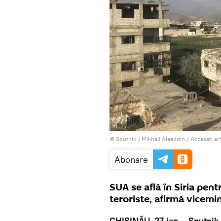
© Sputnik / Mikhail Alaeddin
/
Accesați ar
Abonare
SUA se află în Siria pen
teroriste, afirmă vicemi
CHIȘINĂU, 27 ian – Sputnik