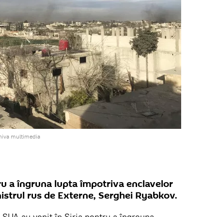
hiva multimedia
tru a îngruna lupta împotriva enclavelor
nistrul rus de Externe, Serghei Ryabkov.
. SUA au venit în Siria pentru a îngreuna