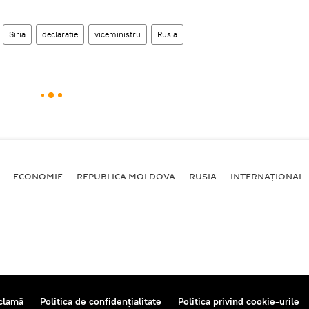
Siria
declaratie
viceministru
Rusia
ECONOMIE
REPUBLICA MOLDOVA
RUSIA
INTERNAȚIONAL
clamă
Politica de confidențialitate
Politica privind cookie-urile