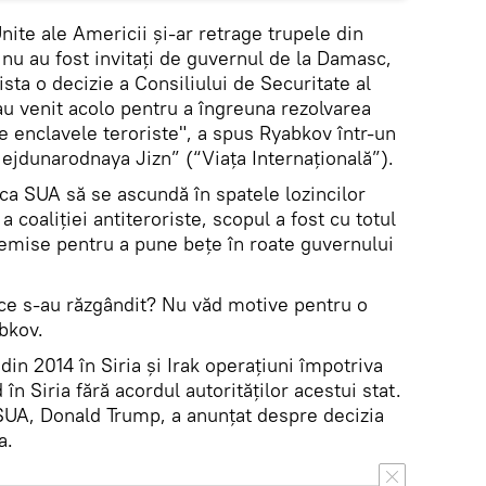
ite ale Americii și-ar retrage trupele din
l, nu au fost invitați de guvernul de la Damasc,
ista o decizie a Consiliului de Securitate al
au venit acolo pentru a îngreuna rezolvarea
de enclavele teroriste", a spus Ryabkov într-un
„Mejdunarodnaya Jizn” (“Viața Internațională”).
erca SUA să se ascundă în spatele lozincilor
a coaliției antiteroriste, scopul a fost cu totul
remise pentru a pune bețe în roate guvernului
ce s-au răzgândit? Nu văd motive pentru o
bkov.
 din 2014 în Siria și Irak operațiuni împotriva
 în Siria fără acordul autorităților acestui stat.
SUA, Donald Trump, a anunțat despre decizia
a.