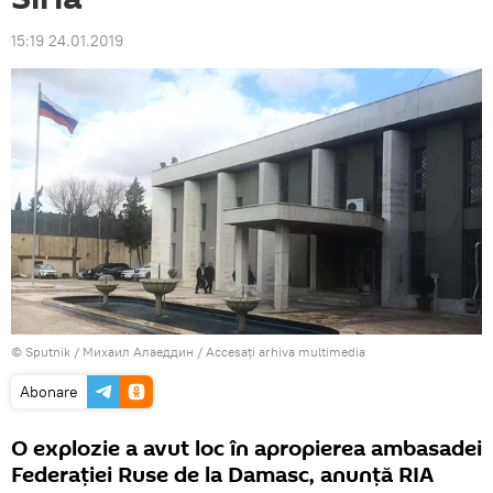
15:19 24.01.2019
© Sputnik / Михаил Алаеддин
/
Accesați arhiva multimedia
Abonare
O explozie a avut loc în apropierea ambasadei
Federației Ruse de la Damasc, anunță RIA