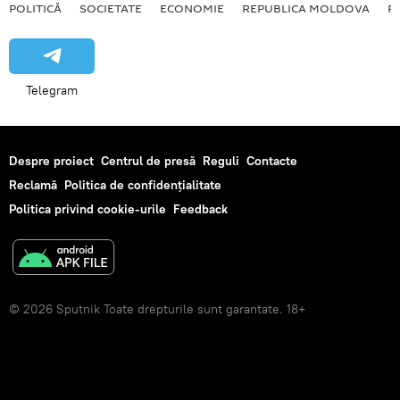
POLITICĂ
SOCIETATE
ECONOMIE
REPUBLICA MOLDOVA
R
Telegram
Despre proiect
Centrul de presă
Reguli
Contacte
Reclamă
Politica de confidențialitate
Politica privind cookie-urile
Feedback
© 2026 Sputnik Toate drepturile sunt garantate. 18+