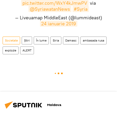
pic.twitter.com/WxY4kJmwPV
via
@SyriawatanNews
#Syria
— Liveuamap MiddleEast (@lummideast)
24 ianuarie 2019
Societate
Știri
În lume
Siria
Damasc
ambasada rusa
explozie
ALERT
Moldova