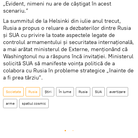
„Evident, nimeni nu are de câştigat în acest
scenariu.”
La summitul de la Helsinki din iulie anul trecut,
Rusia a propus o reluare a dezbaterilor dintre Rusia
şi SUA cu privire la toate aspectele legate de
controlul armamentului și securitatea internațională,
a mai arătat ministerul de Externe, menționând că
Washingtonul nu a răspuns încă invitaţiei. Ministerul
solicită SUA să manifeste voința politică de a
colabora cu Rusia în probleme strategice „înainte de
a fi prea târziu”.
Societate
Rusia
Știri
În lume
Rusia
SUA
avertizare
arme
spatiul cosmic