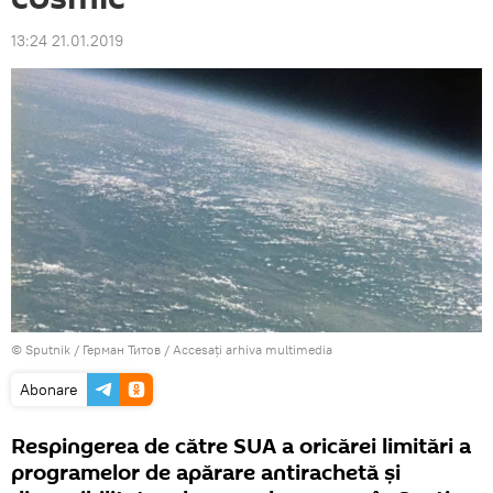
13:24 21.01.2019
© Sputnik / Герман Титов
/
Accesați arhiva multimedia
Abonare
Respingerea de către SUA a oricărei limitări a
programelor de apărare antirachetă și