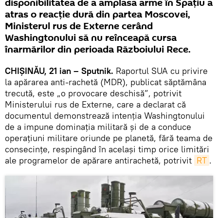
disponibilitatea de a amplasa arme în Spațiu a
atras o reacție dură din partea Moscovei,
Ministerul rus de Externe cerând
Washingtonului să nu reînceapă cursa
înarmărilor din perioada Războiului Rece.
CHIȘINĂU, 21 ian – Sputnik.
Raportul SUA cu privire
la apărarea anti-rachetă (MDR), publicat săptămâna
trecută, este „o provocare deschisă”, potrivit
Ministerului rus de Externe, care a declarat că
documentul demonstrează intenția Washingtonului
de a impune dominația militară și de a conduce
operațiuni militare oriunde pe planetă, fără teama de
consecinţe, respingând în acelaşi timp orice limitări
ale programelor de apărare antirachetă, potrivit
RT
.