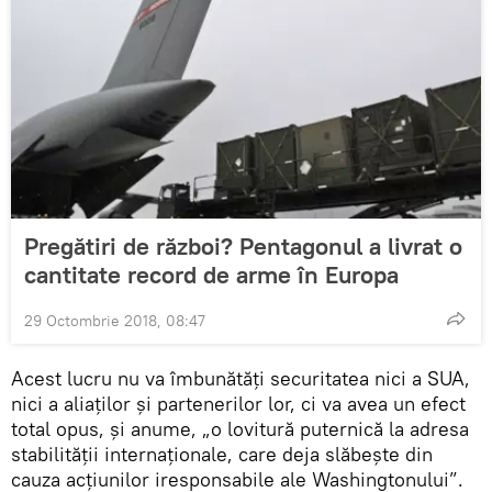
Pregătiri de război? Pentagonul a livrat o
cantitate record de arme în Europa
29 Octombrie 2018, 08:47
Acest lucru nu va îmbunătăți securitatea nici a SUA,
nici a aliaților și partenerilor lor, ci va avea un efect
total opus, şi anume, „o lovitură puternică la adresa
stabilității internaționale, care deja slăbeşte din
cauza acțiunilor iresponsabile ale Washingtonului”.