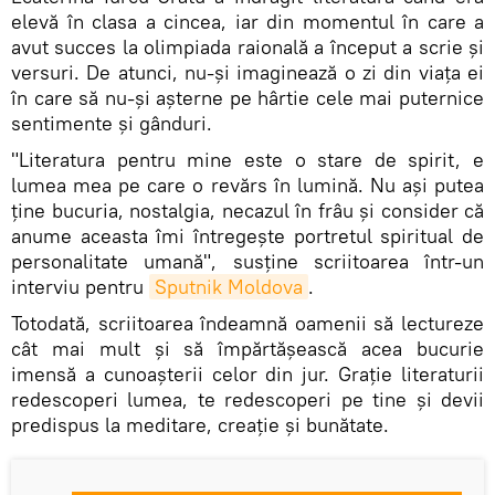
elevă în clasa a cincea, iar din momentul în care a
avut succes la olimpiada raională a început a scrie și
versuri. De atunci, nu-și imaginează o zi din viața ei
în care să nu-și așterne pe hârtie cele mai puternice
sentimente și gânduri.
"Literatura pentru mine este o stare de spirit, e
lumea mea pe care o revărs în lumină. Nu ași putea
ține bucuria, nostalgia, necazul în frâu și consider că
anume aceasta îmi întregește portretul spiritual de
personalitate umană", susține scriitoarea într-un
interviu pentru
Sputnik Moldova
.
Totodată, scriitoarea îndeamnă oamenii să lectureze
cât mai mult și să împărtășească acea bucurie
imensă a cunoașterii celor din jur. Grație literaturii
redescoperi lumea, te redescoperi pe tine și devii
predispus la meditare, creație și bunătate.