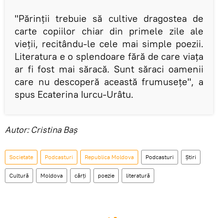
"Părinții trebuie să cultive dragostea de
carte copiilor chiar din primele zile ale
vieții, recitându-le cele mai simple poezii.
Literatura e o splendoare fără de care viața
ar fi fost mai săracă. Sunt săraci oamenii
care nu descoperă această frumusețe", a
spus Ecaterina Iurcu-Urâtu.
Autor: Cristina Baș
Societate
Podcasturi
Republica Moldova
Podcasturi
Știri
Cultură
Moldova
cărți
poezie
literatură