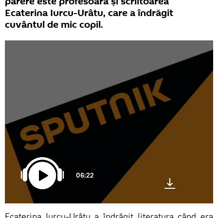
părere este profesoara și scriitoarea
Ecaterina Iurcu-Urâtu, care a îndrăgit
cuvântul de mic copil.
06:22
Ecaterina Iurcu-Urâtu a îndrăgit literatura când era