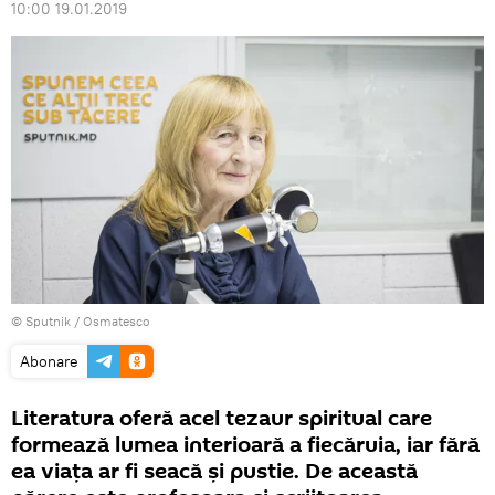
10:00 19.01.2019
© Sputnik / Osmatesco
Abonare
Literatura oferă acel tezaur spiritual care
formează lumea interioară a fiecăruia, iar fără
ea viața ar fi seacă și pustie. De această