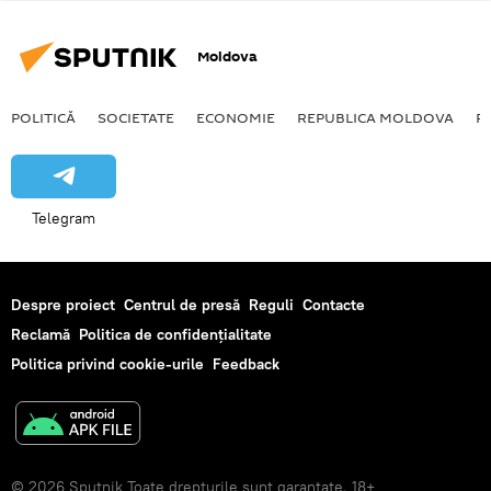
Moldova
POLITICĂ
SOCIETATE
ECONOMIE
REPUBLICA MOLDOVA
R
Telegram
Despre proiect
Centrul de presă
Reguli
Contacte
Reclamă
Politica de confidențialitate
Politica privind cookie-urile
Feedback
© 2026 Sputnik Toate drepturile sunt garantate. 18+