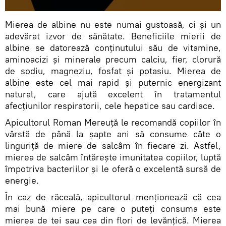
Mierea de albine nu este numai gustoasă, ci și un
adevărat izvor de sănătate. Beneficiile mierii de
albine se datorează conținutului său de vitamine,
aminoacizi și minerale precum calciu, fier, clorură
de sodiu, magneziu, fosfat și potasiu. Mierea de
albine este cel mai rapid și puternic energizant
natural, care ajută excelent în tratamentul
afecțiunilor respiratorii, cele hepatice sau cardiace.
Apicultorul Roman Mereuță le recomandă copiilor în
vârstă de până la șapte ani să consume câte o
linguriță de miere de salcâm în fiecare zi. Astfel,
mierea de salcâm întărește imunitatea copiilor, luptă
împotriva bacteriilor și le oferă o excelentă sursă de
energie.
În caz de răceală, apicultorul menționează că cea
mai bună miere pe care o puteți consuma este
mierea de tei sau cea din flori de levănțică. Mierea