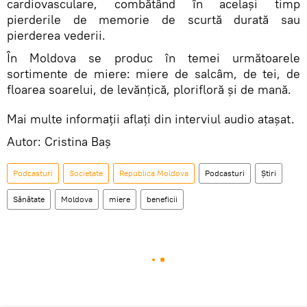
cardiovasculare, combătând în același timp
pierderile de memorie de scurtă durată sau
pierderea vederii.
În Moldova se produc în temei următoarele
sortimente de miere: miere de salcâm, de tei, de
floarea soarelui, de levănțică, plorifloră și de mană.
Mai multe informații aflați din interviul audio atașat.
Autor: Cristina Baș
Podcasturi
Societate
Republica Moldova
Podcasturi
Știri
Sănătate
Moldova
miere
beneficii