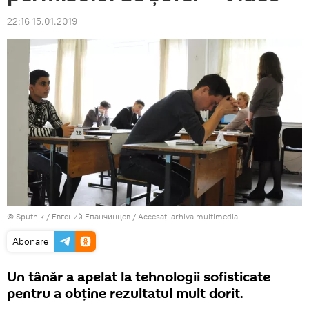
22:16 15.01.2019
© Sputnik / Евгений Епанчинцев
/
Accesați arhiva multimedia
Abonare
Un tânăr a apelat la tehnologii sofisticate
pentru a obține rezultatul mult dorit.