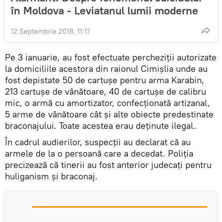
în Moldova - Leviatanul lumii moderne
12 Septembrie 2018, 11:17
Pe 3 ianuarie, au fost efectuate percheziţii autorizate
la domiciliile acestora din raionul Cimişlia unde au
fost depistate 50 de cartușe pentru arma Karabin,
213 cartușe de vânătoare, 40 de cartușe de calibru
mic, o armă cu amortizator, confecţionată artizanal,
5 arme de vânătoare cât şi alte obiecte predestinate
braconajului. Toate acestea erau deţinute ilegal.
În cadrul audierilor, suspecții au declarat că au
armele de la o persoană care a decedat. Poliția
precizează că tinerii au fost anterior judecaţi pentru
huliganism şi braconaj.