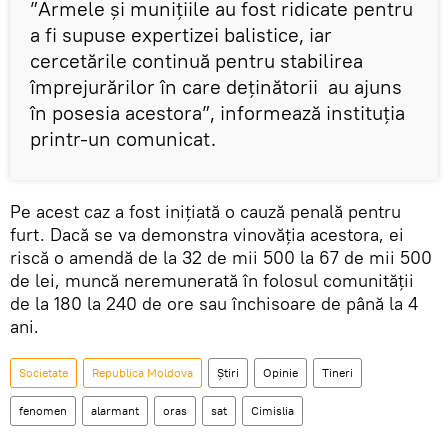
”Armele și munițiile au fost ridicate pentru
a fi supuse expertizei balistice, iar
cercetările continuă pentru stabilirea
împrejurărilor în care deţinătorii au ajuns
în posesia acestora”, informează instituția
printr-un comunicat.
Pe acest caz a fost inițiată o cauză penală pentru
furt. Dacă se va demonstra vinovăția acestora, ei
riscă o amendă de la 32 de mii 500 la 67 de mii 500
de lei, muncă neremunerată în folosul comunităţii
de la 180 la 240 de ore sau închisoare de până la 4
ani.
Societate
Republica Moldova
Știri
Opinie
Tineri
fenomen
alarmant
oras
sat
Cimislia