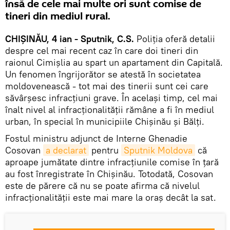
însă de cele mai multe ori sunt comise de
tineri din mediul rural.
CHIȘINĂU, 4 ian - Sputnik, C.S.
Poliția oferă detalii
despre cel mai recent caz în care doi tineri din
raionul Cimișlia au spart un apartament din Capitală.
Un fenomen îngrijorător se atestă în societatea
moldovenească - tot mai des tinerii sunt cei care
săvârșesc infracțiuni grave. În același timp, cel mai
înalt nivel al infracționalității rămâne a fi în mediul
urban, în special în municipiile Chișinău și Bălți.
Fostul ministru adjunct de Interne Ghenadie
Cosovan
a declarat
pentru
Sputnik Moldova
că
aproape jumătate dintre infracțiunile comise în țară
au fost înregistrate în Chișinău. Totodată, Cosovan
este de părere că nu se poate afirma că nivelul
infracționalității este mai mare la oraș decât la sat.